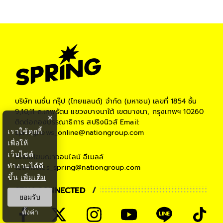
บริษัท เนชั่น กรุ๊ป (ไทยแลนด์) จำกัด (มหาชน)
เลขที่ 1854 ชั้น
9,10,11 ถ.เทพรัตน แขวงบางนาใต้ เขตบางนา, กรุงเทพฯ 10260
×
ติดต่อกองบรรณาธิการ สปริงนิวส์
Email:
เราใช้คุกกี้
springnews_online@nationgroup.com
เพื่อให้
เว็บไซต์
ติดต่อโฆษณาออนไลน์
อีเมลล์
ทำงานได้ดี
teamsales_spring@nationgroup.com
ขึ้น
เพิ่มเติม
STAY CONNECTED
ยอมรับ
ตั้งค่า