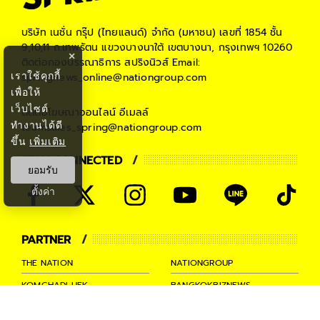
บริษัท เนชั่น กรุ๊ป (ไทยแลนด์) จำกัด (มหาชน)
เลขที่ 1854 ชั้น
9,10,11 ถ.เทพรัตน แขวงบางนาใต้ เขตบางนา, กรุงเทพฯ 10260
×
ติดต่อกองบรรณาธิการ สปริงนิวส์
Email:
เราใช้คุกกี้
springnews_online@nationgroup.com
เพื่อให้
เว็บไซต์
ติดต่อโฆษณาออนไลน์
อีเมลล์
ทำงานได้ดี
teamsales_spring@nationgroup.com
ขึ้น
เพิ่มเติม
STAY CONNECTED
ยอมรับ
ตั้งค่า
PARTNER
THE NATION
NATIONGROUP
KOMCHADLUEK
BANGKOKBIZNEWS
NATIONTV
SPRINGNEWS