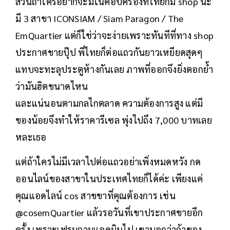
ส่วนถ้าใครอยากจะมีในคอบครองที่ไทยก็มี shop นะ
มี 3 สาขา ICONSIAM / Siam Paragon / The
EmQuartier แต่ก็ใช่ว่าจะง่ายเพราะทันทีที่ทาง shop
ประกาศขายปุ๊ป พี่ไทยก็ต่อแถวกันยาวเหยียดสุดๆ
แทบจะทะลุประตูห้างกันเลย ภาพที่ออกจึงยิ่งตอกย้ำ
ว่ามันฮิตขนาดไหน
และแน่นอนตามกลไกตลาด ความต้องการสูง แต่มี
ของน้อยจึงทำให้ราคารีเซล พุ่งไปถึง 7,000 บาทเลย
หละเธอ
แต่ถ้าใครไม่มีเวลาไปต่อแถวอย่าเพิ่งหมดหวัง กด
ออนไลน์ของสาขาในประเทศไทยก็ได้ค่ะ เพียงแค่
คุณแอดไลน์ cos สาขขาที่คุณต้องการ เช่น
@cosemQuartier แล้วรอวันที่เขาประกาศขายอีก
ครั้ง เพราะเฟรมถามแอดมินไป เขาบอกว่าถ้าของ