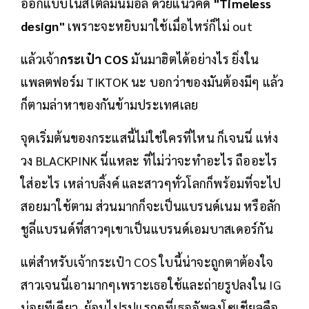
ออกแบบในสไตล์มินิมอล ด้วยแนวคิด
"Timeless
design"
เพราะจะหยิบมาใช้เมื่อไหร่ก็ไม่ out
แล้วเจ้า
กระเป๋า COS
มันมาฮิตได้อย่างไร ยิ่งใน
แพลตฟอร์ม TIKTOK นะ บอกว่าของมันต้องมีๆ แล้ว
ก็ตามล่าหาของกันข้ามประเทศเลย
จุดเริ่มต้นของกระแสนี้ไม่ใช่ใครที่ไหน ก็เจนนี่ แห่ง
วง BLACKPINK นี่แหละ ที่ไม่ว่าจะทำอะไร ถืออะไร
ใส่อะไร เหล่าบลิ้งค์ และสาวๆทั่วโลกก็พร้อมที่จะไป
สอยมาใช้ตาม ส่วนมากก็จะเป็นแบรนด์เนม หรือลัก
ชูลี่แบรนด์ที่สาวๆเขาเป็นแบรนด์เอมบาสเดอร์กัน
แต่สำหรับเจ้ากระเป๋า COS ใบนี้น่าจะถูกตาต้องใจ
สาวเจนนี่เอามากๆเพราะเธอใช้และถ่ายรูปลงใน IG
บ่อยทีเดียว ย้อนไปรูปแรกๆที่เธออัพลงโซเชียลคือ