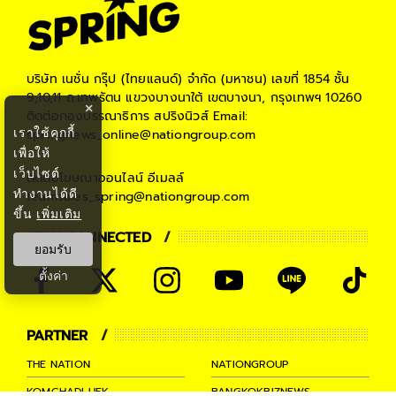
บริษัท เนชั่น กรุ๊ป (ไทยแลนด์) จำกัด (มหาชน)
เลขที่ 1854 ชั้น
9,10,11 ถ.เทพรัตน แขวงบางนาใต้ เขตบางนา, กรุงเทพฯ 10260
×
ติดต่อกองบรรณาธิการ สปริงนิวส์
Email:
เราใช้คุกกี้
springnews_online@nationgroup.com
เพื่อให้
เว็บไซต์
ติดต่อโฆษณาออนไลน์
อีเมลล์
ทำงานได้ดี
teamsales_spring@nationgroup.com
ขึ้น
เพิ่มเติม
STAY CONNECTED
ยอมรับ
ตั้งค่า
PARTNER
THE NATION
NATIONGROUP
KOMCHADLUEK
BANGKOKBIZNEWS