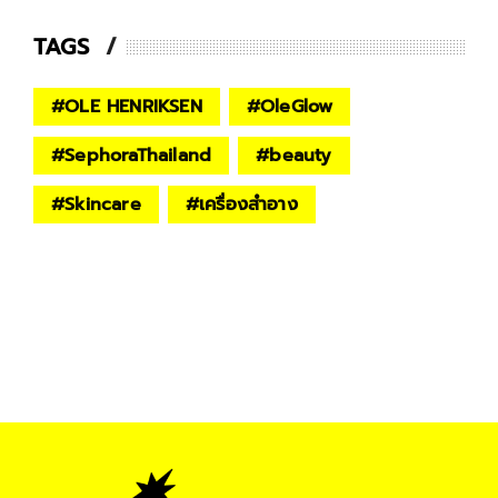
TAGS
#
OLE HENRIKSEN
#
OleGlow
#
SephoraThailand
#
beauty
#
Skincare
#
เครื่องสำอาง