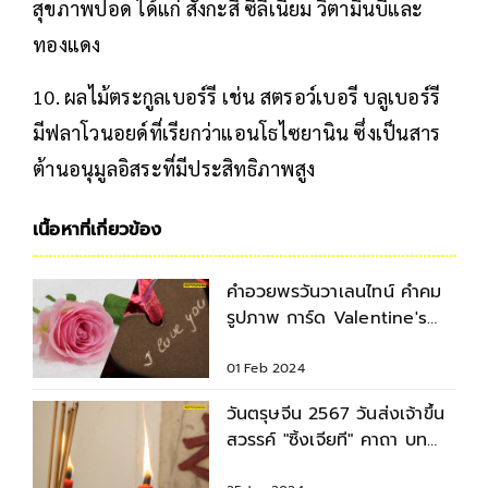
สุขภาพปอด ได้แก่ สังกะสี ซีลีเนียม วิตามินบีและ
ทองแดง
10. ผลไม้ตระกูลเบอร์รี เช่น สตรอว์เบอรี บลูเบอร์รี
มีฟลาโวนอยด์ที่เรียกว่าแอนโธไซยานิน ซึ่งเป็นสาร
ต้านอนุมูลอิสระที่มีประสิทธิภาพสูง
เนื้อหาที่เกี่ยวข้อง
คำอวยพรวันวาเลนไทน์ คำคม
รูปภาพ การ์ด Valentine's
Day 2024
01 Feb 2024
วันตรุษจีน 2567 วันส่งเจ้าขึ้น
สวรรค์ "ซิ้งเจียที" คาถา บท
สวด ขั้นตอนการไหว้