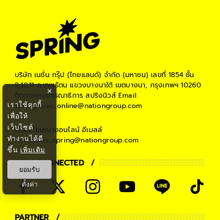
บริษัท เนชั่น กรุ๊ป (ไทยแลนด์) จำกัด (มหาชน)
เลขที่ 1854 ชั้น
9,10,11 ถ.เทพรัตน แขวงบางนาใต้ เขตบางนา, กรุงเทพฯ 10260
×
ติดต่อกองบรรณาธิการ สปริงนิวส์
Email:
เราใช้คุกกี้
springnews_online@nationgroup.com
เพื่อให้
เว็บไซต์
ติดต่อโฆษณาออนไลน์
อีเมลล์
ทำงานได้ดี
teamsales_spring@nationgroup.com
ขึ้น
เพิ่มเติม
STAY CONNECTED
ยอมรับ
ตั้งค่า
PARTNER