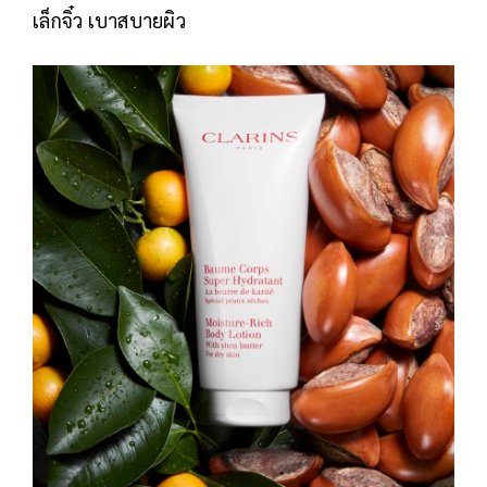
เล็กจิ๋ว เบาสบายผิว