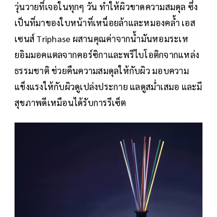
วุ่นวายที่เจอในทุกๆ วัน ทำให้ผิวขาดความสมดุล ซึ่ง
เป็นที่มาของใบหน้าที่เหนื่อยล้าและหมองคล้ำ เอส
เซนส์ Triphase ผสานคุณค่าจากน้ำมันหอมระเห
ยอิมมอคแตลจากคอร์ซิกาและพรีไบโอติกจากแหล่ง
ธรรมชาติ ช่วยคืนความสมดุลให้กับผิว มอบความ
แข็งแรงให้กับผิวดูเปล่งประกาย แลดูสม่ำเสมอ และมี
สุขภาพดีเหมือนได้รับการรีเซ็ต