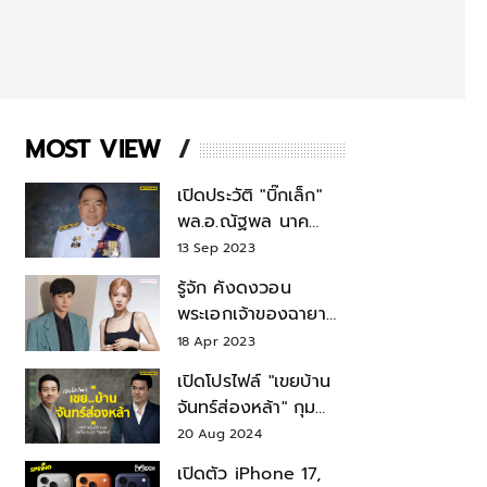
MOST VIEW
เปิดประวัติ "บิ๊กเล็ก"
พล.อ.ณัฐพล นาค
พาณิชย์ จากเลขาฯ
13 Sep 2023
สมช.-เลขาฯ
รู้จัก คังดงวอน
รมว.กลาโหม
พระเอกเจ้าของฉายา
สมบัติแห่งชาติ หลังมี
18 Apr 2023
ข่าว โรเซ่ BLACKPINK
เปิดโปรไฟล์ "เขยบ้าน
จันทร์ส่องหล้า" กุม
บังเหียนธุรกิจตระกูล
20 Aug 2024
"ชินวัตร"
เปิดตัว iPhone 17,