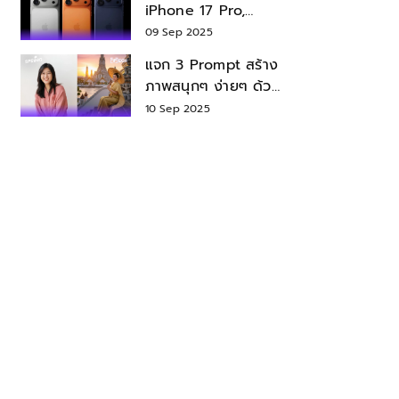
iPhone 17 Pro,
iPhone 17 Air สเปค
09 Sep 2025
ราคา น่าซื้อไหม?
แจก 3 Prompt สร้าง
ภาพสนุกๆ ง่ายๆ ด้วย
Nano Banana ใน
10 Sep 2025
Gemini