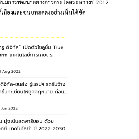
จีนมีการพัฒนาอย่างก้าวกระโดดระหว่างปี 2012-
ที่เมืองและชนบทลดลงอย่างเห็นได้ชัด
ทรู ดิจิทัล” เปิดตัวโซลูชั่น True
arm เทคโนโลยีการเกษตร
ัจฉริยะ แบบครบวงจร
4 Aug 2022
.ดิจิทัล-ขนส่ง ขู่แอปฯ รถรับจ้าง
าขึ้นทะเบียนให้ถูกกฎหมาย ก่อน
ูกสั่งปิด
1 Jun 2022
ีน มุ่งเน้นลดคาร์บอน ด้วย
วิทย์-เทคโนโลยี" ปี 2022-2030