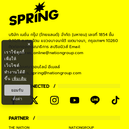
บริษัท เนชั่น กรุ๊ป (ไทยแลนด์) จำกัด (มหาชน)
เลขที่ 1854 ชั้น
9,10,11 ถ.เทพรัตน แขวงบางนาใต้ เขตบางนา, กรุงเทพฯ 10260
×
ติดต่อกองบรรณาธิการ สปริงนิวส์
Email:
เราใช้คุกกี้
springnews_online@nationgroup.com
เพื่อให้
เว็บไซต์
ติดต่อโฆษณาออนไลน์
อีเมลล์
ทำงานได้ดี
teamsales_spring@nationgroup.com
ขึ้น
เพิ่มเติม
STAY CONNECTED
ยอมรับ
ตั้งค่า
PARTNER
THE NATION
NATIONGROUP