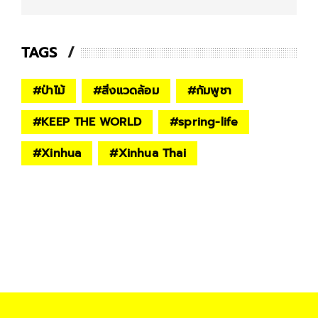
TAGS
#
ป่าไม้
#
สิ่งแวดล้อม
#
กัมพูชา
#
KEEP THE WORLD
#
spring-life
#
Xinhua
#
Xinhua Thai