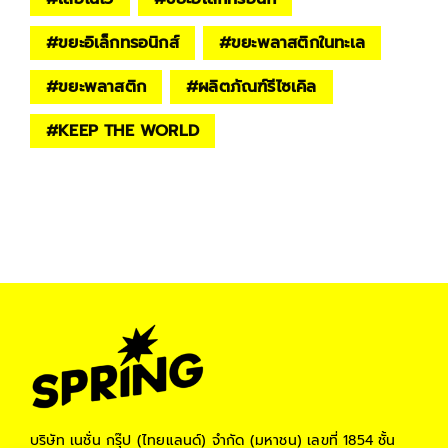
#
ขยะอิเล็กทรอนิกส์
#
ขยะพลาสติกในทะเล
#
ขยะพลาสติก
#
ผลิตภัณฑ์รีไซเคิล
#
KEEP THE WORLD
บริษัท เนชั่น กรุ๊ป (ไทยแลนด์) จำกัด (มหาชน)
เลขที่ 1854 ชั้น