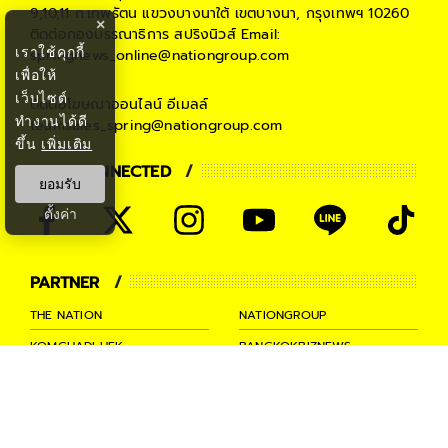
9,10,11 ถ.เทพรัตน แขวงบางนาใต้ เขตบางนา, กรุงเทพฯ 10260
×
ติดต่อกองบรรณาธิการ สปริงนิวส์
Email:
เราใช้คุกกี้
springnews_online@nationgroup.com
เพื่อให้
เว็บไซต์
ติดต่อโฆษณาออนไลน์
อีเมลล์
ทำงานได้ดี
teamsales_spring@nationgroup.com
ขึ้น
เพิ่มเติม
STAY CONNECTED
ยอมรับ
ตั้งค่า
PARTNER
THE NATION
NATIONGROUP
KOMCHADLUEK
BANGKOKBIZNEWS
NATIONTV
SPRINGNEWS
THAINEWSONLINE
TNEWS
THANSETTAKIJ