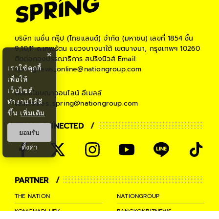
บริษัท เนชั่น กรุ๊ป (ไทยแลนด์) จำกัด (มหาชน)
เลขที่ 1854 ชั้น
9,10,11 ถ.เทพรัตน แขวงบางนาใต้ เขตบางนา, กรุงเทพฯ 10260
×
ติดต่อกองบรรณาธิการ สปริงนิวส์
Email:
เราใช้คุกกี้
springnews_online@nationgroup.com
เพื่อให้
เว็บไซต์
ติดต่อโฆษณาออนไลน์
อีเมลล์
ทำงานได้ดี
teamsales_spring@nationgroup.com
ขึ้น
เพิ่มเติม
STAY CONNECTED
ยอมรับ
ตั้งค่า
PARTNER
THE NATION
NATIONGROUP
KOMCHADLUEK
BANGKOKBIZNEWS