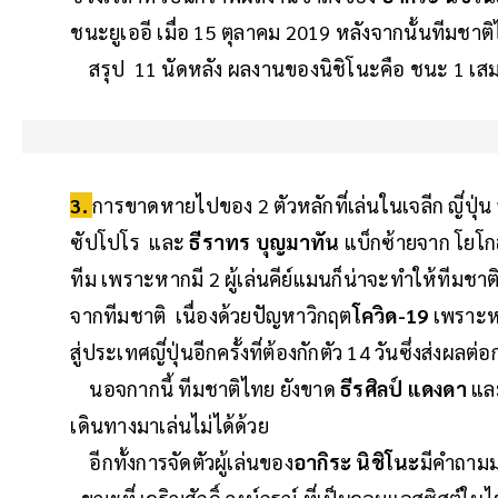
ชนะยูเออี เมื่อ 15 ตุลาคม 2019 หลังจากนั้นทีมช
สรุป 11 นัดหลัง ผลงานของนิชิโนะคือ ชนะ 1 เสมอ 5
3.
การขาดหายไปของ 2 ตัวหลักที่เล่นในเจลีก ญี่ปุ่น
ซัปโปโร และ
ธีราทร บุญมาทัน
แบ็กซ้ายจาก โยโก
ทีม เพราะหากมี 2 ผู้เล่นคีย์แมนก็น่าจะทำให้ทีมชาติ
จากทีมชาติ เนื่องด้วยปัญหาวิกฤต
โควิด-19
เพราะหา
สู่ประเทศญี่ปุ่นอีกครั้งที่ต้องกักตัว 14 วันซึ่งส่งผล
นอจกากนี้ ทีมชาติไทย ยังขาด
ธีรศิลป์ แดงดา
แ
เดินทางมาเล่นไม่ได้ด้วย
อีกทั้งการจัดตัวผู้เล่นของ
อากิระ นิชิโนะ
มีคำถามม