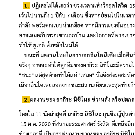
1.
ปฏิเสธไม่ได้เลยว่า ช่วงเวลาแห่งวิกฤต
โควิด-1
เว้นไปนานถึง 1 ปีกับ 7 เดือน ซึ่งหากย้อนไปในเวลานั
กำลัง ฟอร์มตกแบบน่าเกลียด หากมีการแข่งขันอย่างต
อาจเสมอกับพวกเขานอกบ้าน และโอกาสที่พวกเขาจะตก
ทำให้ ยูเออี ตั้งหลักใหม่ได้
ขณะที่
ผลงานไทยในการเจออินโดนีเซีย เมื่อคืนวั
จริงๆ อาจจะทำให้ลูกทีมของอากิระ นิชิโนะมีความได้
"ชนะ" แต่สุดท้ายทำได้แค่ "เสมอ" นั่นจึงส่งผลสะท้อน
เลือกอื่นใดเลยนอกจากชนะสถานเดียวและสุดท้ายก็ท
2.
ผลงานของ
อากิระ นิชิโนะ
ช่วงหลัง ดร็อปตก
โดยใน 11 นัดล่าสุดที่
อากิระ นิชิโนะ
กุนซือญี่ปุ่นทำ
15 ต.ค. 2020 ที่สนามธรรมศาสตร์ รังสิต ที่เหลืออีก
ช่วงเวลาที่ เป็นกราฟผลงานขาลงของ
อากิระ นิชิโ