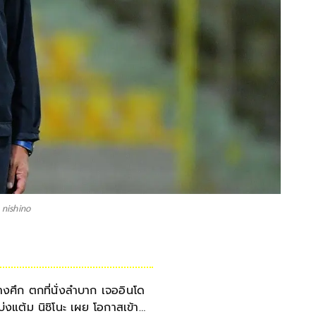
 nishino
้างศึก ตกที่นั่งลำบาก เจออินโด
บ่งแต้ม นิชิโนะ เผย โอกาสเข้า