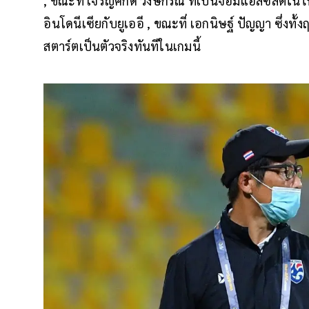
, ขณะที่ เจริญศักดิ์ วงษ์กรณ์ ที่เป็นจอมแอสซิสต์ใ
อินโดนีเซียกับยูเออี , ขณะที่ เอกนิษฐ์ ปัญญา ซึ่งท
สตาร์ตเป็นตัวจริงทันทีในเกมนี้