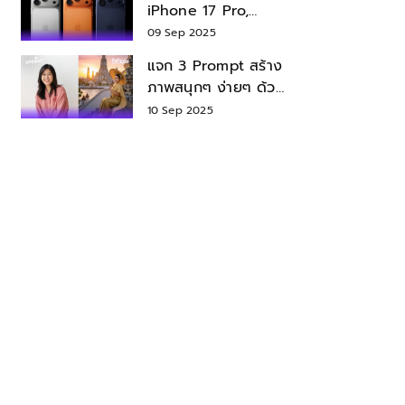
iPhone 17 Pro,
iPhone 17 Air สเปค
09 Sep 2025
ราคา น่าซื้อไหม?
แจก 3 Prompt สร้าง
ภาพสนุกๆ ง่ายๆ ด้วย
Nano Banana ใน
10 Sep 2025
Gemini