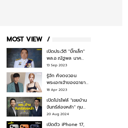
MOST VIEW
เปิดประวัติ "บิ๊กเล็ก"
พล.อ.ณัฐพล นาค
พาณิชย์ จากเลขาฯ
13 Sep 2023
สมช.-เลขาฯ
รู้จัก คังดงวอน
รมว.กลาโหม
พระเอกเจ้าของฉายา
สมบัติแห่งชาติ หลังมี
18 Apr 2023
ข่าว โรเซ่ BLACKPINK
เปิดโปรไฟล์ "เขยบ้าน
จันทร์ส่องหล้า" กุม
บังเหียนธุรกิจตระกูล
20 Aug 2024
"ชินวัตร"
เปิดตัว iPhone 17,