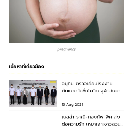
pregnancy
เนื้อหาที่เกี่ยวข้อง
อนุทิน ตรวจเยี่ยมโรงงาน
ต้นแบบวัคซีนโควิด จุฬา-ใบยา
เริ่มทดสอบในคน ก.ย.นี้
13 Aug 2021
เบลล่า ราณี-กองทัพ พีค ส่ง
ต่อความรัก เหมาเงาะชาวสวน
แจกจ่ายทีมแพทย์-ประชาชน