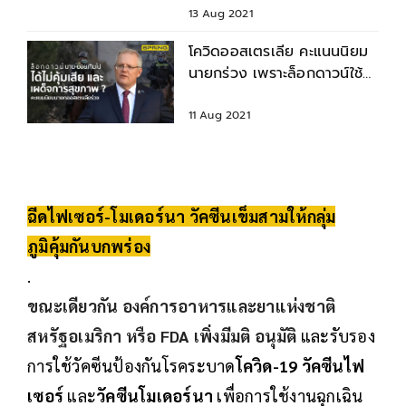
13 Aug 2021
โควิดออสเตรเลีย คะแนนนิยม
นายกร่วง เพราะล็อกดาวน์ใช้
อำนาจเกินขอบเขต?
11 Aug 2021
ฉีดไฟเซอร์-โมเดอร์นา วัคซีนเข็มสามให้กลุ่ม
ภูมิคุ้มกันบกพร่อง
.
ขณะเดียวกัน
องค์การอาหารและยาแห่งชาติ
สหรัฐอเมริกา หรือ FDA
เพิ่งมีมติ อนุมัติ
และรับรอง
การใช้วัคซีนป้องกันโรคระบาด
โควิด-19 วัคซีนไฟ
เซอร์
และ
วัคซีนโมเดอร์นา
เพื่อการใช้งานฉุกเฉิน