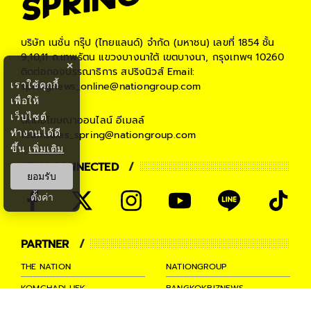
บริษัท เนชั่น กรุ๊ป (ไทยแลนด์) จำกัด (มหาชน)
เลขที่ 1854 ชั้น
9,10,11 ถ.เทพรัตน แขวงบางนาใต้ เขตบางนา, กรุงเทพฯ 10260
×
ติดต่อกองบรรณาธิการ สปริงนิวส์
Email:
เราใช้คุกกี้
springnews_online@nationgroup.com
เพื่อให้
เว็บไซต์
ติดต่อโฆษณาออนไลน์
อีเมลล์
ทำงานได้ดี
teamsales_spring@nationgroup.com
ขึ้น
เพิ่มเติม
STAY CONNECTED
ยอมรับ
ตั้งค่า
PARTNER
THE NATION
NATIONGROUP
KOMCHADLUEK
BANGKOKBIZNEWS
NATIONTV
SPRINGNEWS