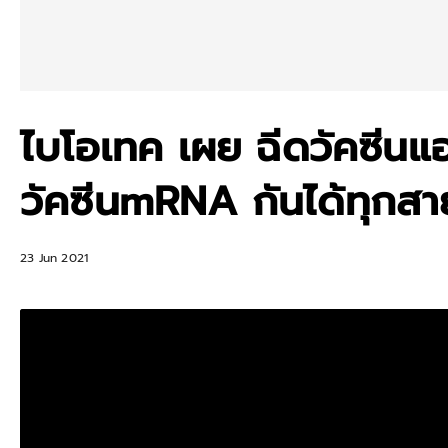
ไบโอเทค เผย ฉีดวัคซีนแ
วัคซีนmRNA กันได้ทุกสาย
23 Jun 2021