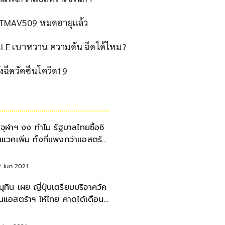
ต CTMAV509 หมดอายุแล้ว
SLE เบาหวาน ความดัน ฉีดได้ไหม?
งฉีดวัคซีนโควิด19
.จุฬาฯ งง ทำไม รัฐบาลไทยซื้อซิ
นแวคเพิ่ม ทั้งที่แพงกว่าแอสตร้า
ซเนก้า
2 Jun 2021
นุทิน เผย ญี่ปุ่นเตรียมบริจาควัค
ีนแอสตร้าฯ ให้ไทย คาดได้เดือน
ค. นี้