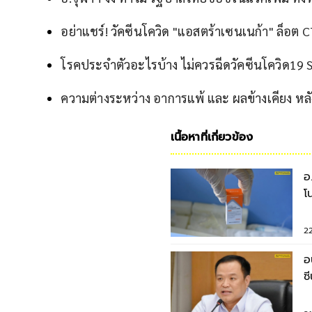
อย่าแชร์! วัคซีนโควิด "แอสตร้าเซนเนก้า" ล็อ
โรคประจำตัวอะไรบ้าง ไม่ควรฉีดวัคซีนโควิด19 
ความต่างระหว่าง อาการแพ้ และ ผลข้างเคียง หลั
เนื้อหาที่เกี่ยวข้อง
อ
โ
เ
2
อ
ซ
ก.