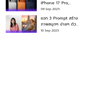
iPhone 17 Pro,
iPhone 17 Air สเปค
09 Sep 2025
ราคา น่าซื้อไหม?
แจก 3 Prompt สร้าง
ภาพสนุกๆ ง่ายๆ ด้วย
Nano Banana ใน
10 Sep 2025
Gemini