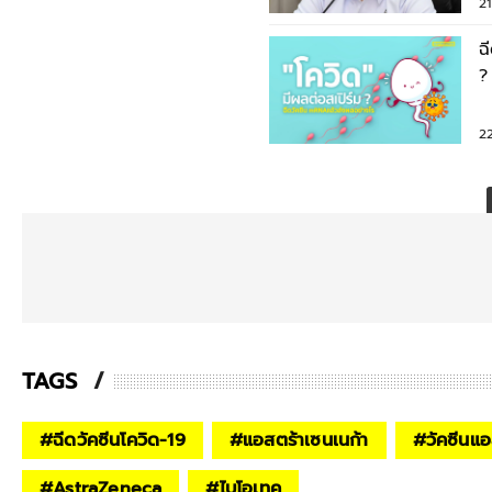
21
ฉ
?
2
TAGS
#
ฉีดวัคซีนโควิด-19
#
แอสตร้าเซนเนก้า
#
วัคซีนแอ
#
AstraZeneca
#
ไบโอเทค