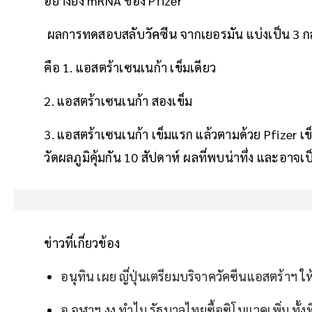
อย่างยิ่ง mRNA ของ Pfizer
ผลการทดสอบสลับ
วัคซีน
จากเยอรมัน แบ่งเป็น 3 กล
คือ 1. แอสตร้าเซนเนก้า เข็มเดียว
2. แอสตร้าเซนเนก้า สองเข็ม
3. แอสตร้าเซนเนก้า เข็มแรก แล้วตามด้วย Pfizer เข็ม
วัดผลภูมิคุ้มกัน 10 สัปดาห์ ผลที่พบน่าทึ่ง และอา
ข่าวที่เกี่ยวข้อง
อนุทิน เผย ญี่ปุ่นเตรียมบริจาควัคซีนแอสตร้าฯ ให
อ.จุฬาฯ งง ทำไม รัฐบาลไทยซื้อซิโนแวคเพิ่ม ทั้ง