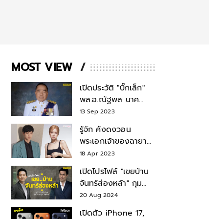
MOST VIEW
เปิดประวัติ "บิ๊กเล็ก"
พล.อ.ณัฐพล นาค
พาณิชย์ จากเลขาฯ
13 Sep 2023
สมช.-เลขาฯ
รู้จัก คังดงวอน
รมว.กลาโหม
พระเอกเจ้าของฉายา
สมบัติแห่งชาติ หลังมี
18 Apr 2023
ข่าว โรเซ่ BLACKPINK
เปิดโปรไฟล์ "เขยบ้าน
จันทร์ส่องหล้า" กุม
บังเหียนธุรกิจตระกูล
20 Aug 2024
"ชินวัตร"
เปิดตัว iPhone 17,