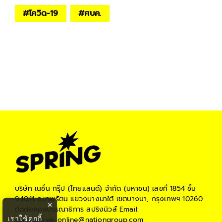
#
โควิด-19
#
ศบค.
บริษัท เนชั่น กรุ๊ป (ไทยแลนด์) จำกัด (มหาชน)
เลขที่ 1854 ชั้น
9,10,11 ถ.เทพรัตน แขวงบางนาใต้ เขตบางนา, กรุงเทพฯ 10260
×
ติดต่อกองบรรณาธิการ สปริงนิวส์
Email:
เราใช้คุกกี้
springnews_online@nationgroup.com