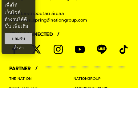
เพื่อให้
เว็บไซต์
ติดต่อโฆษณาออนไลน์
อีเมลล์
ทำงานได้ดี
teamsales_spring@nationgroup.com
ขึ้น
เพิ่มเติม
STAY CONNECTED
ยอมรับ
ตั้งค่า
PARTNER
THE NATION
NATIONGROUP
KOMCHADLUEK
BANGKOKBIZNEWS
NATIONTV
SPRINGNEWS
THAINEWSONLINE
TNEWS
THANSETTAKIJ