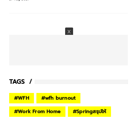
TAGS
#
WFH
#
wfh burnout
#
Work From Home
#
Springสรุปให้