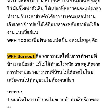
ทั่วไป จะห้องทำงาน ห้องกินข้าว ห้องนั่งเล่น ห้องดูซี
รีย์ มันก็โซฟาตัวเดิม! ไม่แปลกที่หลายคนจะแบ่งเวลา
ทำงาน กับ เวลาส่วนตัวได้ยาก บางคนเผลอทำงาน
เกินเวลา ข้าวปลาไม่ได้กิน เวลาจะหลับตากลับยังคิด
งาน แบบนี้แย่แน่
WFH TOXIC เป็นพิษ
จะแบ่งเป็น 3 ส่วนใหญ่ๆ คือ
WFH Burnout
คือ อาการ
หมดไฟในการทำงานที่
บ้าน
เหนื่อยล้า แม้ไม่ได้ทำอะไรหนัก สาเหตุเกิดจาก
การทำงานอย่างยาวนานที่บ้าน ไม่ได้ออกไปไหน
เครียดวนไป ก็หมุนวนในห้องคนเดียว
อาการ :
1.
หมดไฟ
ในการทำงาน ไม่อยากทำ ประสิทธิภาพลด
ลง