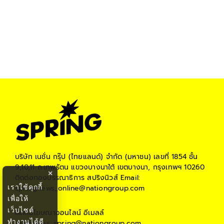
บริษัท เนชั่น กรุ๊ป (ไทยแลนด์) จำกัด (มหาชน)
เลขที่ 1854 ชั้น
9,10,11 ถ.เทพรัตน แขวงบางนาใต้ เขตบางนา, กรุงเทพฯ 10260
×
ติดต่อกองบรรณาธิการ สปริงนิวส์
Email:
เราใช้คุกกี้
springnews_online@nationgroup.com
เพื่อให้
เว็บไซต์
ติดต่อโฆษณาออนไลน์
อีเมลล์
ทำงานได้ดี
teamsales_spring@nationgroup.com