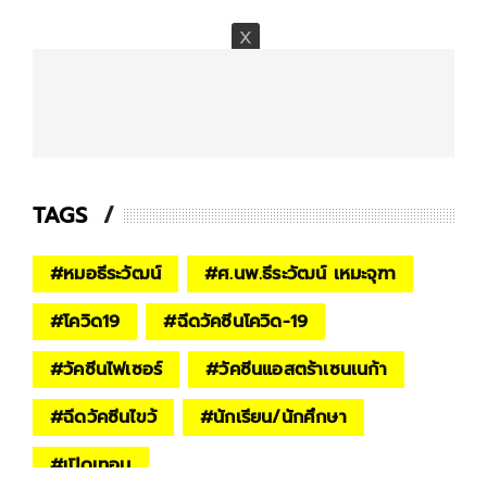
TAGS
#
หมอธีระวัฒน์
#
ศ.นพ.ธีระวัฒน์ เหมะจุฑา
#
โควิด19
#
ฉีดวัคซีนโควิด-19
#
วัคซีนไฟเซอร์
#
วัคซีนแอสตร้าเซนเนก้า
#
ฉีดวัคซีนไขว้
#
นักเรียน/นักศึกษา
#
เปิดเทอม