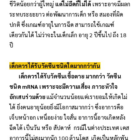
ชีวิตน้อยกว่าผู้ใหญ่
แต่ไม่ฉีดก็ไม่ได้
เพราะอาจมีผลก
ระทบระยะยาว ต่อพัฒนาการเด็ก หรือ สมองที่ผิด
ปกติ ซึ่งเกณฑ์อายุในการฉีด สามารถใช้เกณฑ์
เดียวกันได้ ไม่ว่าจะในเด็กเล็ก อายุ 2 ปีขึ้นไป ถึง 18
ปี
เด็กควรได้รับวัคซีนชนิดใดมากกว่ากัน
เด็กควรได้รับวัคซีนเชื้อตาย มากกว่า วัคซีน
ชนิด mRNA เพราะจะมีความเสี่ยง ภาวะหัวใจ
อักเสบร่วมด้วย
แม้จำนวนน้อยแต่เรายอมให้เกิดไม่
ได้ ยิ่งคนอายุน้อยยิ่งมีโอกาสมากกว่า ซึ่งอาการคือ
เจ็บหน้าอก เหนื่อยง่าย ใจสั่น อาการนี้อาจเกิดหลัง
ฉีดได้ เป็นวัน หรือ สัปดาห์ กรณีในต่างประเทศ เคส
อาการนี้ไม่สูงมากนัก 100 ล้านโดส เกิดเป็นหลักพัน