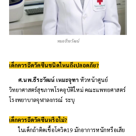
หมอธีระวัฒน์
เด็กควรฉีดวัคซีนชนิดไหนถึงปลอดภัย?
ศ.นพ.ธีระวัฒน์ เหมะจุฑา
หัวหน้าศูนย์
วิทยาศาสตร์สุขภาพโรคอุบัติใหม่ คณะแพทยศาสตร์
โรงพยาบาลจุฬาลงกรณ์ ระบุ
เด็กควรฉีดวัคซีนหรือไม่?
ในเด็กถ้าติดเชื้อโควิด19 มักอาการหนักหรือเสีย