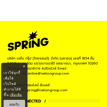
บริษัท เนชั่น กรุ๊ป (ไทยแลนด์) จำกัด (มหาชน)
เลขที่ 1854 ชั้น
9,10,11 ถ.เทพรัตน แขวงบางนาใต้ เขตบางนา, กรุงเทพฯ 10260
×
ติดต่อกองบรรณาธิการ สปริงนิวส์
Email:
เราใช้คุกกี้
springnews_online@nationgroup.com
เพื่อให้
เว็บไซต์
ติดต่อโฆษณาออนไลน์
อีเมลล์
ทำงานได้ดี
teamsales_spring@nationgroup.com
ขึ้น
เพิ่มเติม
STAY CONNECTED
ยอมรับ