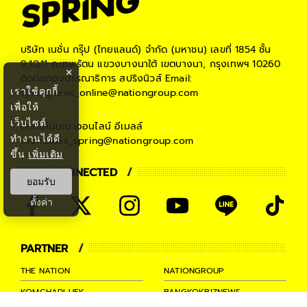
บริษัท เนชั่น กรุ๊ป (ไทยแลนด์) จำกัด (มหาชน)
เลขที่ 1854 ชั้น
9,10,11 ถ.เทพรัตน แขวงบางนาใต้ เขตบางนา, กรุงเทพฯ 10260
×
ติดต่อกองบรรณาธิการ สปริงนิวส์
Email:
เราใช้คุกกี้
springnews_online@nationgroup.com
เพื่อให้
เว็บไซต์
ติดต่อโฆษณาออนไลน์
อีเมลล์
ทำงานได้ดี
teamsales_spring@nationgroup.com
ขึ้น
เพิ่มเติม
STAY CONNECTED
ยอมรับ
ตั้งค่า
PARTNER
THE NATION
NATIONGROUP
KOMCHADLUEK
BANGKOKBIZNEWS