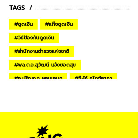
TAGS
#
ดูดเงิน
#
แก๊งดูดเงิน
#
วิธีป้องกันดูดเงิน
#
สำนักงานตำรวจแห่งชาติ
#
พล.ต.อ.สุวัฒน์ แจ้งยอดสุข
#
อ.ปริญญา หอมเอนก
#
จ๊ะโอ๋ ณัฏฐ์อาภา
#
Springสรุปให้