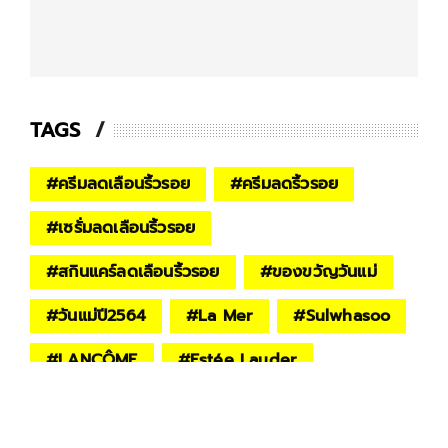
TAGS
#
ครีมลดเลือนริ้วรอย
#
ครีมลดริ้วรอย
#
เซรั่มลดเลือนริ้วรอย
#
สกินแคร์ลดเลือนริ้วรอย
#
ของขวัญวันแม่
#
วันแม่ปี2564
#
La Mer
#
Sulwhasoo
#
LANCÔME
#
Estée Lauder
#
Kiehl’s
#
OLE HENRIKSEN