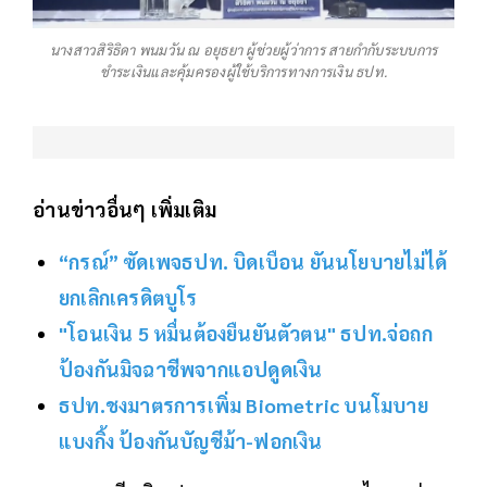
นางสาวสิริธิดา พนมวัน ณ อยุธยา ผู้ช่วยผู้ว่าการ สายกำกับระบบการ
ชำระเงินและคุ้มครองผู้ใช้บริการทางการเงิน ธปท.
อ่านข่าวอื่นๆ เพิ่มเติม
“กรณ์” ซัดเพจธปท. บิดเบือน ยันนโยบายไม่ได้
ยกเลิกเครดิตบูโร
"โอนเงิน 5 หมื่นต้องยืนยันตัวตน" ธปท.จ่อถก
ป้องกันมิจฉาชีพจากแอปดูดเงิน
ธปท.ชงมาตรการเพิ่ม Biometric บนโมบาย
แบงกิ้ง ป้องกันบัญชีม้า-ฟอกเงิน