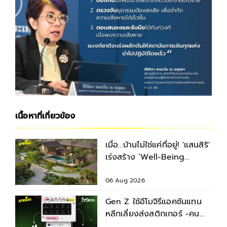
เนื้อหาที่เกี่ยวข้อง
เมื่อ...บ้านไม่ใช่แค่ที่อยู่! 'แสนสิริ'
เร่งสร้าง ‘Well-Being
Ecosystem’ รับเทรนด์ผู้
บริโภคยุคใหม่
06 Aug 2026
Gen Z ใช้อีโมจิรีแอคชันแทน
หลีกเลี่ยงส่งสติกเกอร์ -คน
Unsent มากกว่าเดิม 9 เท่า