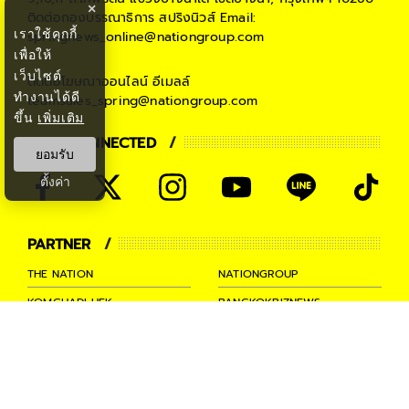
×
ติดต่อกองบรรณาธิการ สปริงนิวส์
Email:
เราใช้คุกกี้
springnews_online@nationgroup.com
เพื่อให้
เว็บไซต์
ติดต่อโฆษณาออนไลน์
อีเมลล์
ทำงานได้ดี
teamsales_spring@nationgroup.com
ขึ้น
เพิ่มเติม
STAY CONNECTED
ยอมรับ
ตั้งค่า
PARTNER
THE NATION
NATIONGROUP
KOMCHADLUEK
BANGKOKBIZNEWS
NATIONTV
SPRINGNEWS
THAINEWSONLINE
TNEWS
THANSETTAKIJ