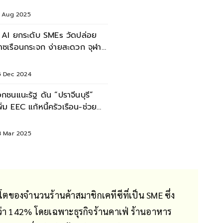
9 Aug 2025
ู AI ยกระดับ SMEs วัดปล่อย
๊าซเรือนกระจก ง่ายสะดวก จุฬาฯ
นึกพันธมิตร ทำได้!
5 Dec 2024
อกชนแนะรัฐ ดัน “ปราจีนบุรี”
พิ่ม EEC แก้หนี้ครัวเรือน-ช่วย
MEs
8 Mar 2025
ิบโตของจำนวนร้านค้าสมาชิกเคทีซีที่เป็น SME ซึ่ง
ว่า 142% โดยเฉพาะธุรกิจร้านคาเฟ่ ร้านอาหาร