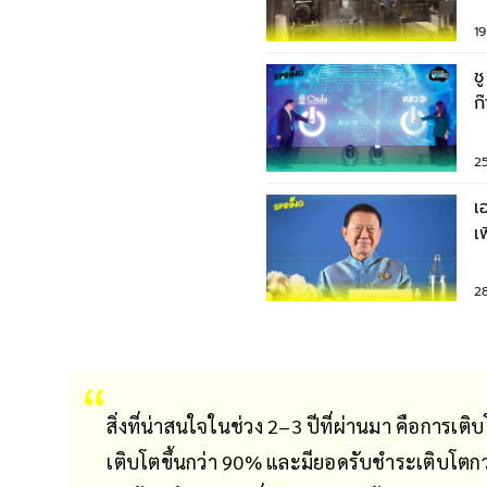
1
ช
ก
ผ
2
เ
เ
S
2
สิ่งที่น่าสนใจในช่วง 2–3 ปีที่ผ่านมา คือการเต
เติบโตขึ้นกว่า 90% และมียอดรับชำระเติบโตก