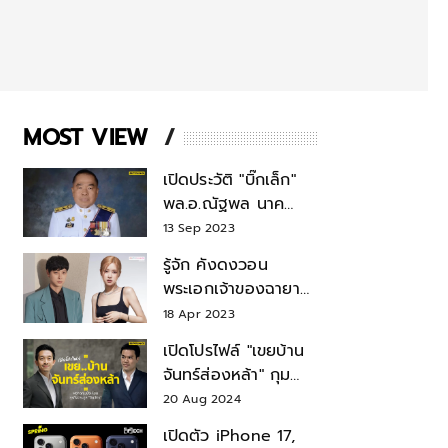
MOST VIEW
เปิดประวัติ "บิ๊กเล็ก"
พล.อ.ณัฐพล นาค
พาณิชย์ จากเลขาฯ
13 Sep 2023
สมช.-เลขาฯ
รู้จัก คังดงวอน
รมว.กลาโหม
พระเอกเจ้าของฉายา
สมบัติแห่งชาติ หลังมี
18 Apr 2023
ข่าว โรเซ่ BLACKPINK
เปิดโปรไฟล์ "เขยบ้าน
จันทร์ส่องหล้า" กุม
บังเหียนธุรกิจตระกูล
20 Aug 2024
"ชินวัตร"
เปิดตัว iPhone 17,