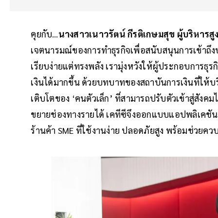
คุยกับ…
นางสาวเนาวรัตน์ กีรติเกษมสุข ผู้บริหาร
เจตนารมณ์ของการทำธุรกิจเพื่อสนับสนุนการเข้าถึงบ
เรียบง่ายแต่ทรงพลัง เรามุ่งหวังให้ผู้ประกอบการธ
เงินได้มากขึ้น ด้วยบทบาทของสถาบันการเงินที่ให้บร
เติบโตของ ‘คนตัวเล็ก’ ที่สามารถปรับตัวเข้าสู่สังค
ขยายช่องทางรายได้ เคทีซีจึงออกแบบแอปพลิเคชัน
ร้านค้า SME ที่ใช้งานง่าย ปลอดภัยสูง พร้อมช่วยคว