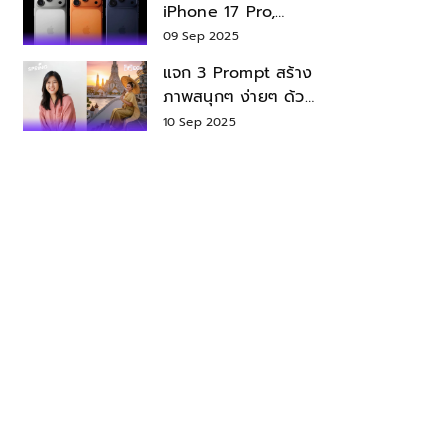
iPhone 17 Pro,
iPhone 17 Air สเปค
09 Sep 2025
ราคา น่าซื้อไหม?
แจก 3 Prompt สร้าง
ภาพสนุกๆ ง่ายๆ ด้วย
Nano Banana ใน
10 Sep 2025
Gemini