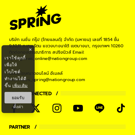
บริษัท เนชั่น กรุ๊ป (ไทยแลนด์) จำกัด (มหาชน)
เลขที่ 1854 ชั้น
9,10,11 ถ.เทพรัตน แขวงบางนาใต้ เขตบางนา, กรุงเทพฯ 10260
×
ติดต่อกองบรรณาธิการ สปริงนิวส์
Email:
เราใช้คุกกี้
springnews_online@nationgroup.com
เพื่อให้
เว็บไซต์
ติดต่อโฆษณาออนไลน์
อีเมลล์
ทำงานได้ดี
teamsales_spring@nationgroup.com
ขึ้น
เพิ่มเติม
STAY CONNECTED
ยอมรับ
ตั้งค่า
PARTNER