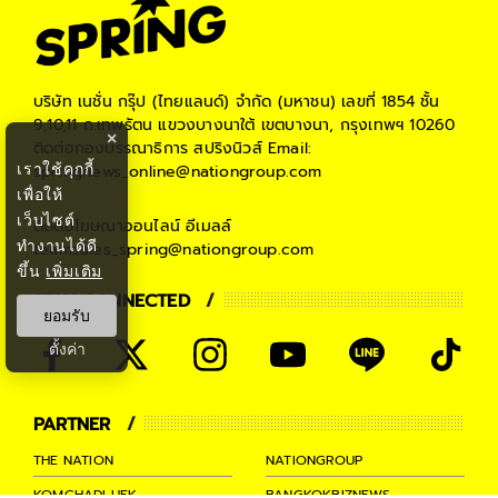
บริษัท เนชั่น กรุ๊ป (ไทยแลนด์) จำกัด (มหาชน)
เลขที่ 1854 ชั้น
9,10,11 ถ.เทพรัตน แขวงบางนาใต้ เขตบางนา, กรุงเทพฯ 10260
×
ติดต่อกองบรรณาธิการ สปริงนิวส์
Email:
เราใช้คุกกี้
springnews_online@nationgroup.com
เพื่อให้
เว็บไซต์
ติดต่อโฆษณาออนไลน์
อีเมลล์
ทำงานได้ดี
teamsales_spring@nationgroup.com
ขึ้น
เพิ่มเติม
STAY CONNECTED
ยอมรับ
ตั้งค่า
PARTNER
THE NATION
NATIONGROUP
KOMCHADLUEK
BANGKOKBIZNEWS