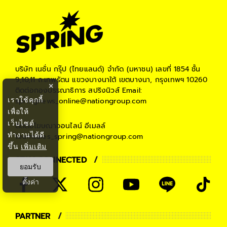
บริษัท เนชั่น กรุ๊ป (ไทยแลนด์) จำกัด (มหาชน)
เลขที่ 1854 ชั้น
9,10,11 ถ.เทพรัตน แขวงบางนาใต้ เขตบางนา, กรุงเทพฯ 10260
×
ติดต่อกองบรรณาธิการ สปริงนิวส์
Email:
เราใช้คุกกี้
springnews_online@nationgroup.com
เพื่อให้
เว็บไซต์
ติดต่อโฆษณาออนไลน์
อีเมลล์
ทำงานได้ดี
teamsales_spring@nationgroup.com
ขึ้น
เพิ่มเติม
STAY CONNECTED
ยอมรับ
ตั้งค่า
PARTNER