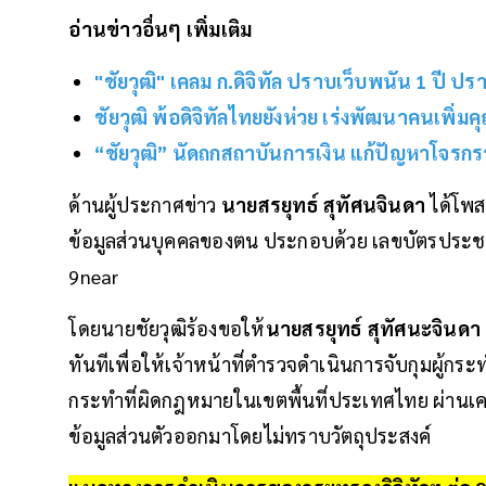
อ่านข่าวอื่นๆ เพิ่มเติม
"ชัยวุฒิ" เคลม ก.ดิจิทัล ปราบเว็บพนัน 1 ปี ปรา
ชัยวุฒิ พ้อดิจิทัลไทยยังห่วย เร่งพัฒนาคนเพิ่
“ชัยวุฒิ” นัดถกสถาบันการเงิน แก้ปัญหาโจรกร
ด้านผู้ประกาศข่าว
นายสรยุทธ์ สุทัศนจินดา
ได้โพส
ข้อมูลส่วนบุคคลของตน ประกอบด้วย เลขบัตรประชาชน 1
9near
โดยนายชัยวุฒิร้องขอให้
นายสรยุทธ์ สุทัศนะจินดา
ทันทีเพื่อให้เจ้าหน้าที่ตำรวจดำเนินการจับกุมผู้
กระทำที่ผิดกฎหมายในเขตพื้นที่ประเทศไทย ผ่านเคร
ข้อมูลส่วนตัวออกมาโดยไม่ทราบวัตถุประสงค์