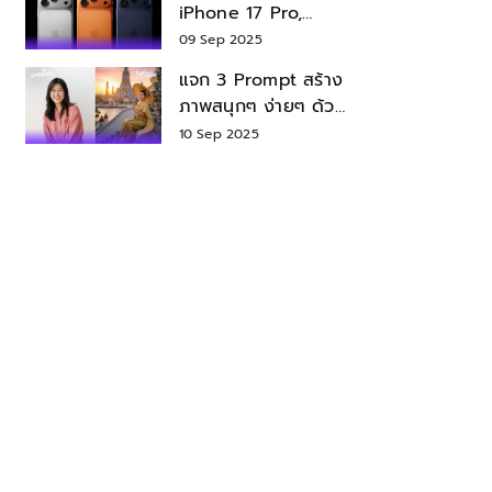
iPhone 17 Pro,
iPhone 17 Air สเปค
09 Sep 2025
ราคา น่าซื้อไหม?
แจก 3 Prompt สร้าง
ภาพสนุกๆ ง่ายๆ ด้วย
Nano Banana ใน
10 Sep 2025
Gemini