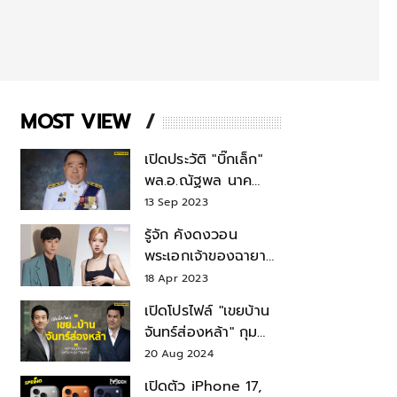
MOST VIEW
เปิดประวัติ "บิ๊กเล็ก"
พล.อ.ณัฐพล นาค
พาณิชย์ จากเลขาฯ
13 Sep 2023
สมช.-เลขาฯ
รู้จัก คังดงวอน
รมว.กลาโหม
พระเอกเจ้าของฉายา
สมบัติแห่งชาติ หลังมี
18 Apr 2023
ข่าว โรเซ่ BLACKPINK
เปิดโปรไฟล์ "เขยบ้าน
จันทร์ส่องหล้า" กุม
บังเหียนธุรกิจตระกูล
20 Aug 2024
"ชินวัตร"
เปิดตัว iPhone 17,