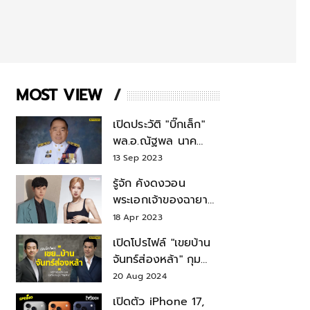
MOST VIEW
เปิดประวัติ "บิ๊กเล็ก"
พล.อ.ณัฐพล นาค
พาณิชย์ จากเลขาฯ
13 Sep 2023
สมช.-เลขาฯ
รู้จัก คังดงวอน
รมว.กลาโหม
พระเอกเจ้าของฉายา
สมบัติแห่งชาติ หลังมี
18 Apr 2023
ข่าว โรเซ่ BLACKPINK
เปิดโปรไฟล์ "เขยบ้าน
จันทร์ส่องหล้า" กุม
บังเหียนธุรกิจตระกูล
20 Aug 2024
"ชินวัตร"
เปิดตัว iPhone 17,