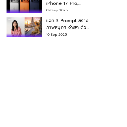
iPhone 17 Pro,
iPhone 17 Air สเปค
09 Sep 2025
ราคา น่าซื้อไหม?
แจก 3 Prompt สร้าง
ภาพสนุกๆ ง่ายๆ ด้วย
Nano Banana ใน
10 Sep 2025
Gemini