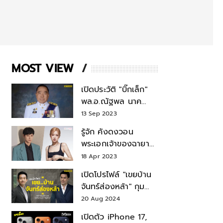
MOST VIEW
เปิดประวัติ "บิ๊กเล็ก"
พล.อ.ณัฐพล นาค
พาณิชย์ จากเลขาฯ
13 Sep 2023
สมช.-เลขาฯ
รู้จัก คังดงวอน
รมว.กลาโหม
พระเอกเจ้าของฉายา
สมบัติแห่งชาติ หลังมี
18 Apr 2023
ข่าว โรเซ่ BLACKPINK
เปิดโปรไฟล์ "เขยบ้าน
จันทร์ส่องหล้า" กุม
บังเหียนธุรกิจตระกูล
20 Aug 2024
"ชินวัตร"
เปิดตัว iPhone 17,