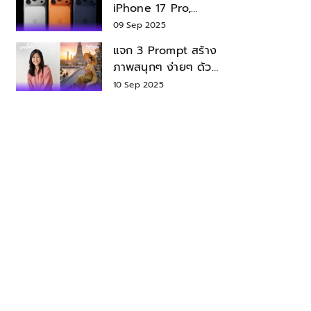
iPhone 17 Pro,
iPhone 17 Air สเปค
09 Sep 2025
ราคา น่าซื้อไหม?
แจก 3 Prompt สร้าง
ภาพสนุกๆ ง่ายๆ ด้วย
Nano Banana ใน
10 Sep 2025
Gemini