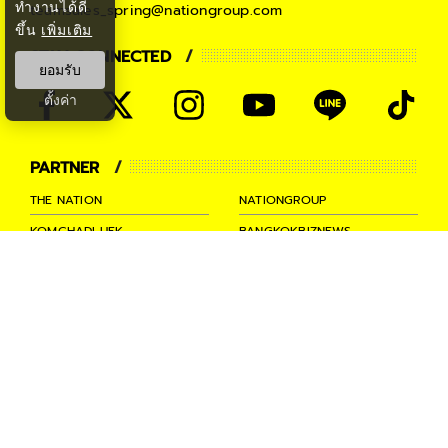
ทำงานได้ดี
teamsales_spring@nationgroup.com
ขึ้น
เพิ่มเติม
STAY CONNECTED
ยอมรับ
ตั้งค่า
PARTNER
THE NATION
NATIONGROUP
KOMCHADLUEK
BANGKOKBIZNEWS
NATIONTV
SPRINGNEWS
THAINEWSONLINE
TNEWS
THANSETTAKIJ
Ⓒ 2026 -
SPRiNG
All Rights
Reserved.