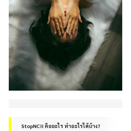
StopNCII คืออะไร ทำอะไรได้บ้าง?