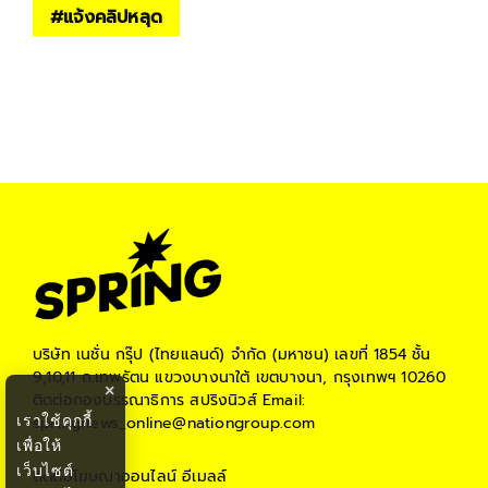
#
แจ้งคลิปหลุด
บริษัท เนชั่น กรุ๊ป (ไทยแลนด์) จำกัด (มหาชน)
เลขที่ 1854 ชั้น
9,10,11 ถ.เทพรัตน แขวงบางนาใต้ เขตบางนา, กรุงเทพฯ 10260
×
ติดต่อกองบรรณาธิการ สปริงนิวส์
Email:
เราใช้คุกกี้
springnews_online@nationgroup.com
เพื่อให้
เว็บไซต์
ติดต่อโฆษณาออนไลน์
อีเมลล์