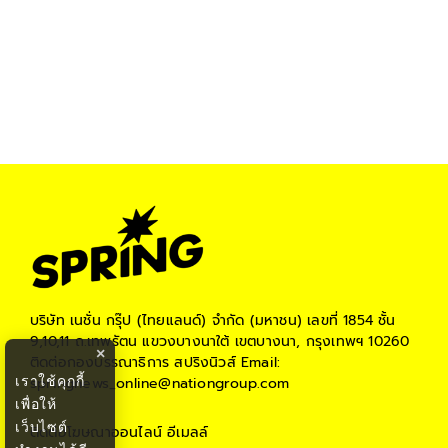
บริษัท เนชั่น กรุ๊ป (ไทยแลนด์) จำกัด (มหาชน)
เลขที่ 1854 ชั้น
9,10,11 ถ.เทพรัตน แขวงบางนาใต้ เขตบางนา, กรุงเทพฯ 10260
×
ติดต่อกองบรรณาธิการ สปริงนิวส์
Email:
เราใช้คุกกี้
springnews_online@nationgroup.com
เพื่อให้
เว็บไซต์
ติดต่อโฆษณาออนไลน์
อีเมลล์