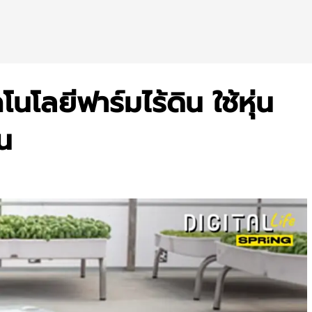
โลยีฟาร์มไร้ดิน ใช้หุ่น
น