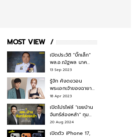
MOST VIEW
เปิดประวัติ "บิ๊กเล็ก"
พล.อ.ณัฐพล นาค
พาณิชย์ จากเลขาฯ
13 Sep 2023
สมช.-เลขาฯ
รู้จัก คังดงวอน
รมว.กลาโหม
พระเอกเจ้าของฉายา
สมบัติแห่งชาติ หลังมี
18 Apr 2023
ข่าว โรเซ่ BLACKPINK
เปิดโปรไฟล์ "เขยบ้าน
จันทร์ส่องหล้า" กุม
บังเหียนธุรกิจตระกูล
20 Aug 2024
"ชินวัตร"
เปิดตัว iPhone 17,