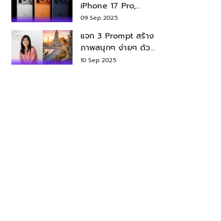
iPhone 17 Pro,
iPhone 17 Air สเปค
09 Sep 2025
ราคา น่าซื้อไหม?
แจก 3 Prompt สร้าง
ภาพสนุกๆ ง่ายๆ ด้วย
Nano Banana ใน
10 Sep 2025
Gemini