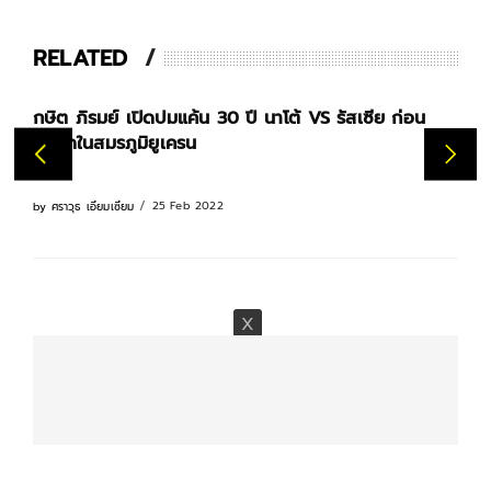
RELATED
กษิต ภิรมย์ เปิดปมแค้น 30 ปี นาโต้ VS รัสเซีย ก่อน
ทำ
ระเบิดในสมรภูมิยูเครน
แย้
25 Feb 2022
by
ศราวุธ เอี่ยมเซี่ยม
by
ศ