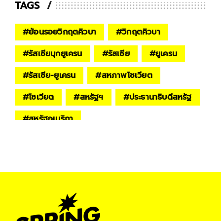
TAGS
#
ย้อนรอยวิกฤตคิวบา
#
วิกฤตคิวบา
#
รัสเซียบุกยูเครน
#
รัสเซีย
#
ยูเครน
#
รัสเซีย-ยูเครน
#
สหภาพโซเวียต
#
โซเวียต
#
สหรัฐฯ
#
ประธานาธิบดีสหรัฐ
#
สหรัฐอเมริกา