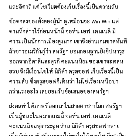
และอิตาลี แต่โซเวียตต้องเก็บเรื่องนี้เป็นความลับ
ข้อตกลงของทั้งสองผู้นำ ดูเหมือนจะ Win Win แต่
ตามที่กล่าวไว้ก่อนหน้านี้ จอห์น เอฟ. เคนเนดี มี
ความเป็นนักการเมืองสูงมาก เขาจึงอ่านเกมขาดทันที
ถ้าชาวอเมริกันรู้ว่า สหรัฐฯ ยอมถอนฐานยิงขีปนาวุธ
ออกจากอิตาลีและตุรกี คะแนนนิยมของเขาจะหล่น
ฮวบ จึงมีเงื่อนไขให้ นิกิต้า ครุสชอฟ เก็บเรื่องนี้เป็น
ความลับ ซึ่งครุสชอฟก็เห็นว่า ไม่ใช่เรื่องเหนือบ่า
กว่าแรงอะไร เลยยอมรับข้อเสนอของสหรัฐฯ
ส่งผลทำให้ภาพที่ออกมาในสายตาชาวโลก สหรัฐฯ
เป็นผู้ชนะในหมากเกมนี้ จอห์น เอฟ. เคนเนดี
คะแนนนิยมพุ่งกระฉูด ส่วน นิกิต้า ครุสชอฟ กลาย
เป็นผู้พ่ายแพ้ สร้างความไม่พอใจให้ชาวโซเวียตเป็น