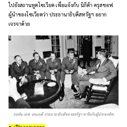
ไปยังสถานทูตโซเวียต เพื่อแจ้งกับ นิกิต้า ครุสชอฟ
ผู้นำของโซเวียตว่า ประธานาธิบดีสหรัฐฯ อยาก
เจรจาด้วย
จอห์น เอฟ. เคนเนดี ประธานาธิบดีของสหรัฐฯ หารือกับผู้นำกองทัพ