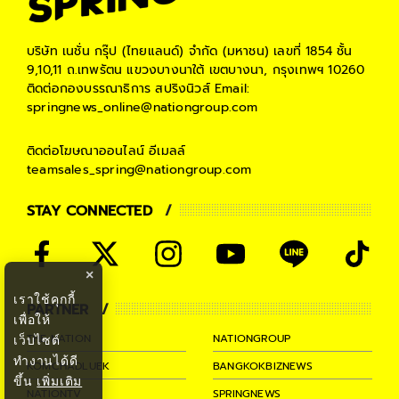
บริษัท เนชั่น กรุ๊ป (ไทยแลนด์) จำกัด (มหาชน)
เลขที่ 1854 ชั้น
9,10,11 ถ.เทพรัตน แขวงบางนาใต้ เขตบางนา, กรุงเทพฯ 10260
ติดต่อกองบรรณาธิการ สปริงนิวส์
Email:
springnews_online@nationgroup.com
ติดต่อโฆษณาออนไลน์
อีเมลล์
teamsales_spring@nationgroup.com
STAY CONNECTED
×
เราใช้คุกกี้
PARTNER
เพื่อให้
THE NATION
NATIONGROUP
เว็บไซต์
ทำงานได้ดี
KOMCHADLUEK
BANGKOKBIZNEWS
ขึ้น
เพิ่มเติม
NATIONTV
SPRINGNEWS