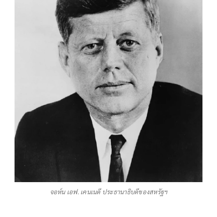
จอห์น เอฟ. เคนเนดี ประธานาธิบดีของสหรัฐฯ