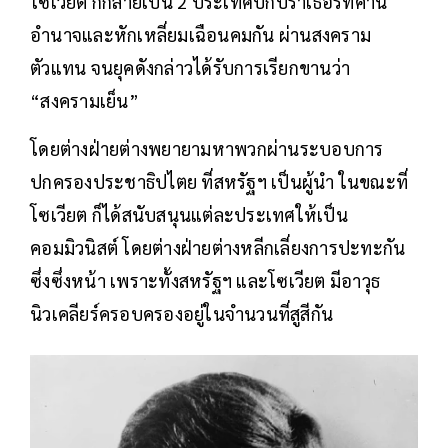
โซเวียต ก็กลายเป็น 2 ประเทศบิ๊กบราเธอร์ที่คาน
อำนาจและหักเหลี่ยมเฉือนคมกัน ผ่านสงคราม
ตัวแทน จนยุคดังกล่าวได้รับการเรียกขานว่า
“สงครามเย็น”
โดยต่างฝ่ายต่างพยายามหาพวกผ่านระบอบการ
ปกครองประชาธิปไตย ที่สหรัฐฯ เป็นผู้นำ ในขณะที่
โซเวียต ก็ได้สนับสนุนแต่ละประเทศให้เป็น
คอมมิวนิสต์ โดยต่างฝ่ายต่างหลีกเลี่ยงการปะทะกัน
ซึ่งซึ่งหน้า เพราะทั้งสหรัฐฯ และโซเวียต มีอาวุธ
นิวเคลียร์ครอบครองอยู่ในจำนวนที่สูสีกัน