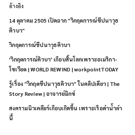
อ้างอิง
14 ตุลาคม 2505 เปิดฉาก "วิกฤตการณ์ขีปนาวุธ
คิวบา"
วิกฤตการณ์ขีปนาวุธคิวบา
‘วิกฤตการณ์คิวบา’ เกือบสิ้นโลกเพราะอเมริกา-
โซเวียต | WORLD REWIND | workpointTODAY
รู้เรื่อง "วิกฤตขีปนาวุธคิวบา" ในคลิปเดียว | The
Story Review | อาจารย์มิกซ์
สงครามนิวเคลียร์เกือบเกิดขึ้น เพราะเรือดำน้ำลำ
นี้