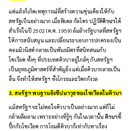
แต่แล้วก็เกิดเหตุการณ์ที่สร้างความขุ่นเคืองให้กับ
สหรัฐเป็นอย่างมาก เมื่อฟิเดล กัลโตร ปฏิวัติ
คิวบา
ได้
สำเร็จในปี 2502 (ค.ศ. 1959) ล้มล้างรัฐบาลที่สหรัฐฯ
ให้การสนับสนุน และเปลี่ยนระบอบการปกครองเป็น
คอมมิวนิสต์ กลายเป็นพันธมิตรที่สนิทสนมกับ
โซเวียต ทั้งๆ ที่ประเทศคิวบาอยู่ใกล้ๆ กับสหรัฐฯ
เป็นยุทธภูมิศาสตร์ที่สำคัญยิ่ง แต่เมื่อคิวบากลายเป็น
อื่น จึงทำให้สหรัฐฯ ทั้งโกรธและวิตกกังวล
3. สหรัฐฯ พบฐานยิงขีปนาวุธของโซเวียตในคิวบา
แม้สหรัฐฯ จะไม่พอใจคิวบาเป็นอย่างมาก แต่ก็ไม่
กล้าผลีผลาม เพราะอย่างที่รู้ๆ กันในเวลานั้น
คิวบา
ซี้
ปึ้กกับโซเวียต การโจมตีคิวบาก็เท่ากับหาเรื่อง