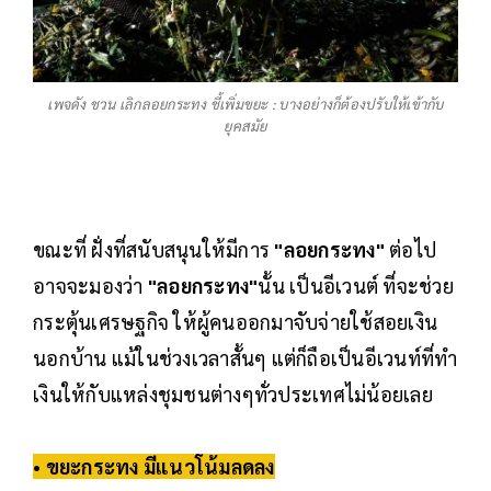
เพจดัง ชวน เลิกลอยกระทง ชี้เพิ่มขยะ : บางอย่างก็ต้องปรับให้เข้ากับ
ยุคสมัย
ขณะที่ ฝั่งที่สนับสนุนให้มีการ
"ลอยกระทง"
ต่อไป
อาจจะมองว่า
"ลอยกระทง"
นั้น เป็นอีเวนต์ ที่จะช่วย
กระตุ้นเศรษฐกิจ ให้ผู้คนออกมาจับจ่ายใช้สอยเงิน
นอกบ้าน แม้ในช่วงเวลาสั้นๆ แต่ก็ถือเป็นอีเวนท์ที่ทำ
เงินให้กับแหล่งชุมชนต่างๆทั่วประเทศไม่น้อยเลย
• ขยะกระทง มีแนวโน้มลดลง