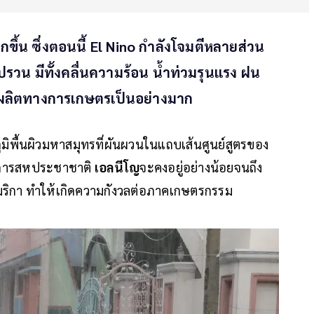
้น ซึ่งตอนนี้ El Nino กำลังโจมตีหลายส่วน
รวน มีทั้งคลื่นความร้อน น้ำท่วมรุนแรง ฝน
ลิตทางการเกษตรเป็นอย่างมาก
ูมิพื้นผิวมหาสมุทรที่ผันผวนในแถบเส้นศูนย์สูตรของ
์การสหประชาชาติ
เอลนีโญ
จะคงอยู่อย่างน้อยจนถึง
เมริกา ทำให้เกิดความกังวลต่อภาคเกษตรกรรม