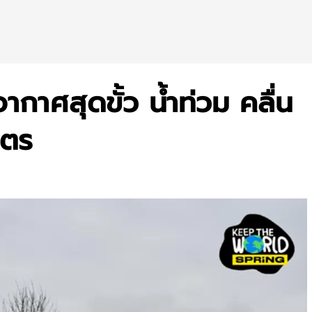
ากาศสุดขั้ว น้ำท่วม คลื่น
ษตร