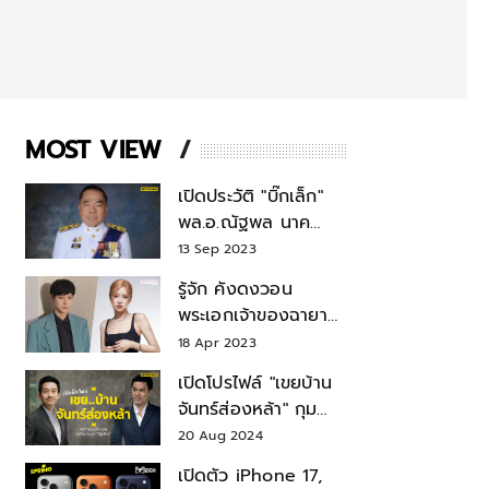
MOST VIEW
เปิดประวัติ "บิ๊กเล็ก"
พล.อ.ณัฐพล นาค
พาณิชย์ จากเลขาฯ
13 Sep 2023
สมช.-เลขาฯ
รู้จัก คังดงวอน
รมว.กลาโหม
พระเอกเจ้าของฉายา
สมบัติแห่งชาติ หลังมี
18 Apr 2023
ข่าว โรเซ่ BLACKPINK
เปิดโปรไฟล์ "เขยบ้าน
จันทร์ส่องหล้า" กุม
บังเหียนธุรกิจตระกูล
20 Aug 2024
"ชินวัตร"
เปิดตัว iPhone 17,