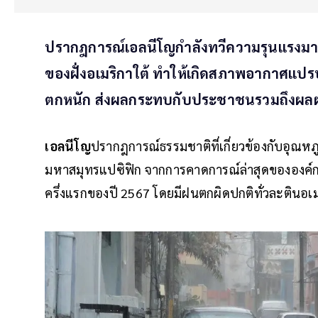
ปรากฎการณ์เอลนีโญกำลังทวีความรุนแรงมากขึ
ของฝั่งอเมริกาใต้ ทำให้เกิดสภาพอากาศแปรป
ตกหนัก ส่งผลกระทบกับประชาชนรวมถึงผลผ
เอลนีโญ
ปรากฎการณ์ธรรมชาติที่เกี่ยวข้องกับอุณหภ
มหาสมุทรแปซิฟิก จากการคาดการณ์ล่าสุดขององค
ครึ่งแรกของปี 2567 โดยมีฝนตกผิดปกติทั่วละตินอ