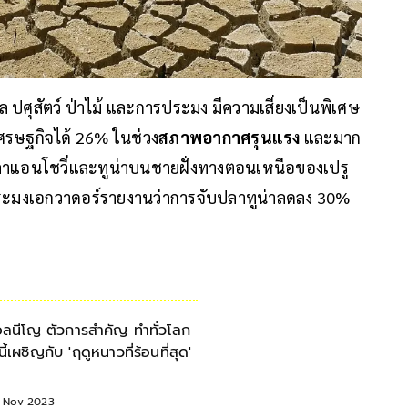
ผล ปศุสัตว์ ป่าไม้ และการประมง มีความเสี่ยงเป็นพิเศษ
ศรษฐกิจได้ 26% ในช่วง
สภาพอากาศรุนแรง
และมาก
ลาแอนโชวี่และทูน่าบนชายฝั่งทางตอนเหนือของเปรู
ประมงเอกวาดอร์รายงานว่าการจับปลาทูน่าลดลง 30%
อลนีโญ ตัวการสำคัญ ทำทั่วโลก
ีนี้เผชิญกับ 'ฤดูหนาวที่ร้อนที่สุด'
1 Nov 2023