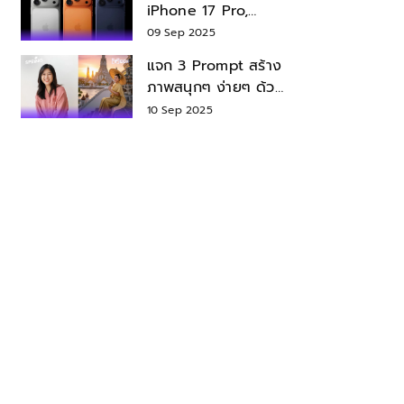
iPhone 17 Pro,
iPhone 17 Air สเปค
09 Sep 2025
ราคา น่าซื้อไหม?
แจก 3 Prompt สร้าง
ภาพสนุกๆ ง่ายๆ ด้วย
Nano Banana ใน
10 Sep 2025
Gemini