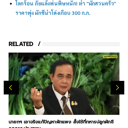
โลกร้อน ภัยแล้งพ่นพิษหนัก! ทำ "ผักสวนครัว"
ราคาพุ่ง ผักชีนำโด่งเกือบ 300 ก.ก.
RELATED
นายกฯ เอาจริงแก้ปัญหาผักแพง สั้งใช้ที่ทหารปลูกผักชี