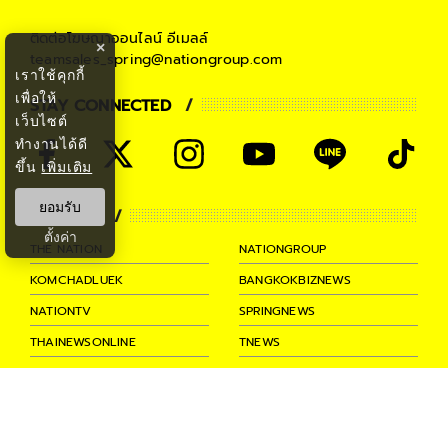
ติดต่อโฆษณาออนไลน์
อีเมลล์
×
teamsales_spring@nationgroup.com
เราใช้คุกกี้
เพื่อให้
STAY CONNECTED
เว็บไซต์
ทำงานได้ดี
ขึ้น
เพิ่มเติม
ยอมรับ
PARTNER
ตั้งค่า
THE NATION
NATIONGROUP
KOMCHADLUEK
BANGKOKBIZNEWS
NATIONTV
SPRINGNEWS
THAINEWSONLINE
TNEWS
THANSETTAKIJ