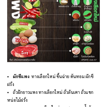
•
ผักชีแพง
ทางเลือกใหม่ ขึ้นฉ่าย ต้นหอม ผักชี
ฝรั่ง
• ถั่วฝักยาวแพง ทางเลือกใหม่ ถั่วลันเตา ถั่วแขก
หน่อไม้ฝรั่ง