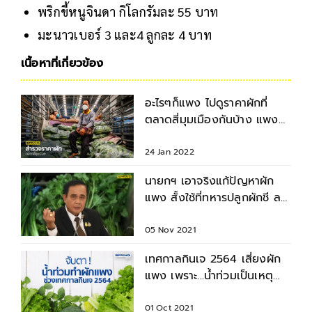
พริกขี้หนูจินดา กิโลกรัมละ 55 บาท
มะนาวเบอร์ 3 และ4 ลูกละ 4 บาท
เนื้อหาที่เกี่ยวข้อง
อะไรๆก็แพง ไปดูราคาผักที่
ตลาดสี่มุมเมืองกันบ้าง แพง
จริง! หรือแพงปกติ?
24 Jan 2022
นายกฯ เอาจริงแก้ปัญหาผัก
แพง สั้งใช้ที่ทหารปลูกผักชี ลด
ภาระประชาชน
05 Nov 2021
เทศกาลกินเจ 2564 เสี่ยงผัก
แพง เพราะ...น้ำท่วมเป็นเหตุ
สังเกตได้ !
01 Oct 2021