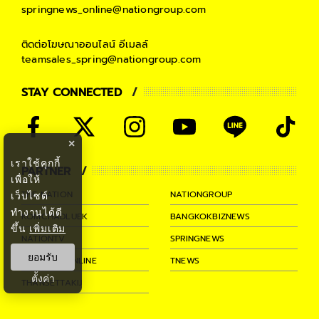
springnews_online@nationgroup.com
ติดต่อโฆษณาออนไลน์
อีเมลล์
teamsales_spring@nationgroup.com
STAY CONNECTED
×
เราใช้คุกกี้
PARTNER
เพื่อให้
THE NATION
NATIONGROUP
เว็บไซต์
ทำงานได้ดี
KOMCHADLUEK
BANGKOKBIZNEWS
ขึ้น
เพิ่มเติม
NATIONTV
SPRINGNEWS
ยอมรับ
THAINEWSONLINE
TNEWS
ตั้งค่า
THANSETTAKIJ