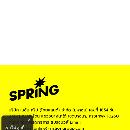
บริษัท เนชั่น กรุ๊ป (ไทยแลนด์) จำกัด (มหาชน)
เลขที่ 1854 ชั้น
9,10,11 ถ.เทพรัตน แขวงบางนาใต้ เขตบางนา, กรุงเทพฯ 10260
×
ติดต่อกองบรรณาธิการ สปริงนิวส์
Email:
เราใช้คุกกี้
springnews_online@nationgroup.com