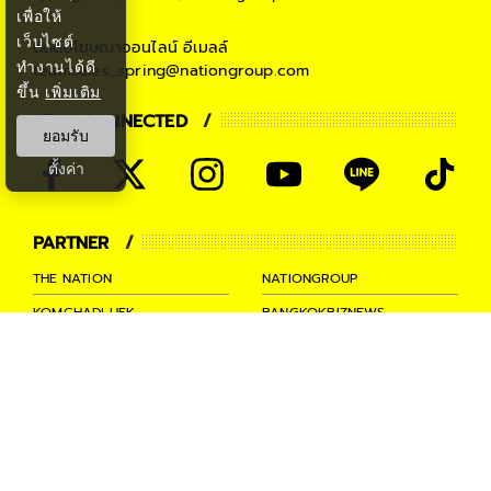
เพื่อให้
เว็บไซต์
ติดต่อโฆษณาออนไลน์
อีเมลล์
ทำงานได้ดี
teamsales_spring@nationgroup.com
ขึ้น
เพิ่มเติม
STAY CONNECTED
ยอมรับ
ตั้งค่า
PARTNER
THE NATION
NATIONGROUP
KOMCHADLUEK
BANGKOKBIZNEWS
NATIONTV
SPRINGNEWS
THAINEWSONLINE
TNEWS
THANSETTAKIJ