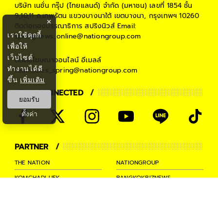
บริษัท เนชั่น กรุ๊ป (ไทยแลนด์) จำกัด (มหาชน)
เลขที่ 1854 ชั้น
9,10,11 ถ.เทพรัตน แขวงบางนาใต้ เขตบางนา, กรุงเทพฯ 10260
×
ติดต่อกองบรรณาธิการ สปริงนิวส์
Email:
เราใช้คุกกี้
springnews_online@nationgroup.com
เพื่อให้
เว็บไซต์
ติดต่อโฆษณาออนไลน์
อีเมลล์
ทำงานได้ดี
teamsales_spring@nationgroup.com
ขึ้น
เพิ่มเติม
STAY CONNECTED
ยอมรับ
ตั้งค่า
PARTNER
THE NATION
NATIONGROUP
KOMCHADLUEK
BANGKOKBIZNEWS
NATIONTV
SPRINGNEWS
THAINEWSONLINE
TNEWS