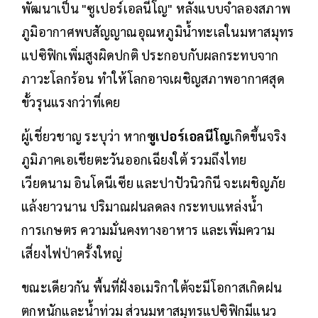
พัฒนาเป็น "ซูเปอร์เอลนีโญ" หลังแบบจำลองสภาพ
ภูมิอากาศพบสัญญาณอุณหภูมิน้ำทะเลในมหาสมุทร
แปซิฟิกเพิ่มสูงผิดปกติ ประกอบกับผลกระทบจาก
ภาวะโลกร้อน ทำให้โลกอาจเผชิญสภาพอากาศสุด
ขั้วรุนแรงกว่าที่เคย
ผู้เชี่ยวชาญ ระบุว่า หาก
ซูเปอร์เอลนีโญ
เกิดขึ้นจริง
ภูมิภาคเอเชียตะวันออกเฉียงใต้ รวมถึงไทย
เวียดนาม อินโดนีเซีย และปาปัวนิวกินี จะเผชิญภัย
แล้งยาวนาน ปริมาณฝนลดลง กระทบแหล่งน้ำ
การเกษตร ความมั่นคงทางอาหาร และเพิ่มความ
เสี่ยงไฟป่าครั้งใหญ่
ขณะเดียวกัน พื้นที่ฝั่งอเมริกาใต้จะมีโอกาสเกิดฝน
ตกหนักและน้ำท่วม ส่วนมหาสมุทรแปซิฟิกมีแนว