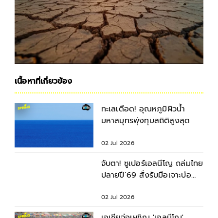
เนื้อหาที่เกี่ยวข้อง
ทะเลเดือด! อุณหภูมิผิวน้ำ
มหาสมุทรพุ่งทุบสถิติสูงสุด
02 Jul 2026
จับตา! ซูเปอร์เอลนีโญ ถล่มไทย
ปลายปี’69 สั่งรับมือเจาะบ่อ
บาดาล-อนุมัติสร้างอ่างเก็บน้ำ
02 Jul 2026
เอเชียจ่อเผชิญ 'เอลนีโญ'