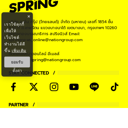
×
บริษัท เนชั่น กรุ๊ป (ไทยแลนด์) จำกัด (มหาชน)
เลขที่ 1854 ชั้น
เราใช้คุกกี้
9,10,11 ถ.เทพรัตน แขวงบางนาใต้ เขตบางนา, กรุงเทพฯ 10260
เพื่อให้
ติดต่อกองบรรณาธิการ สปริงนิวส์
Email:
เว็บไซต์
springnews_online@nationgroup.com
ทำงานได้ดี
ขึ้น
เพิ่มเติม
ติดต่อโฆษณาออนไลน์
อีเมลล์
teamsales_spring@nationgroup.com
ยอมรับ
ตั้งค่า
STAY CONNECTED
PARTNER
THE NATION
NATIONGROUP
KOMCHADLUEK
BANGKOKBIZNEWS