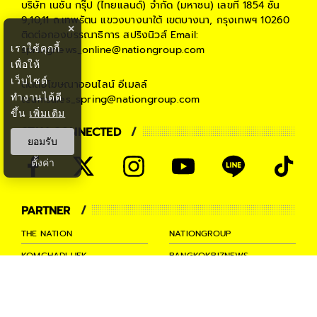
บริษัท เนชั่น กรุ๊ป (ไทยแลนด์) จำกัด (มหาชน)
เลขที่ 1854 ชั้น
9,10,11 ถ.เทพรัตน แขวงบางนาใต้ เขตบางนา, กรุงเทพฯ 10260
×
ติดต่อกองบรรณาธิการ สปริงนิวส์
Email:
เราใช้คุกกี้
springnews_online@nationgroup.com
เพื่อให้
เว็บไซต์
ติดต่อโฆษณาออนไลน์
อีเมลล์
ทำงานได้ดี
teamsales_spring@nationgroup.com
ขึ้น
เพิ่มเติม
STAY CONNECTED
ยอมรับ
ตั้งค่า
PARTNER
THE NATION
NATIONGROUP
KOMCHADLUEK
BANGKOKBIZNEWS
NATIONTV
SPRINGNEWS
THAINEWSONLINE
TNEWS