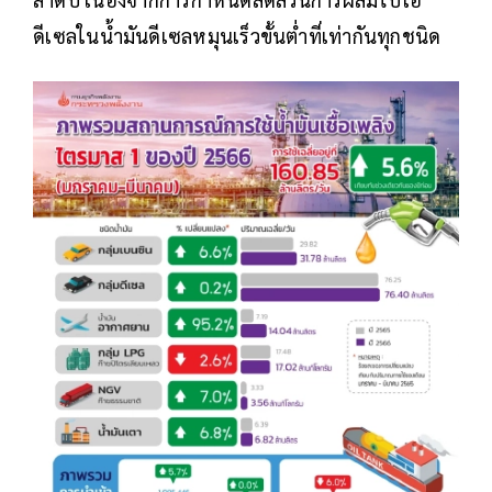
ดีเซลในน้ำมันดีเซลหมุนเร็วขั้นต่ำที่เท่ากันทุกชนิด