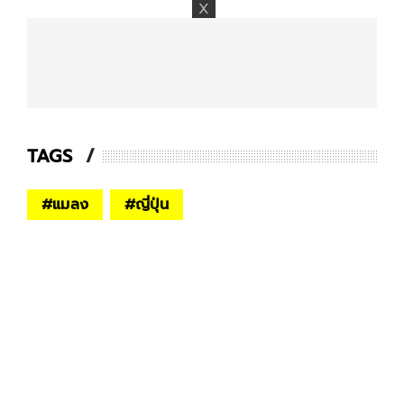
TAGS
#
แมลง
#
ญี่ปุ่น