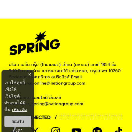
บริษัท เนชั่น กรุ๊ป (ไทยแลนด์) จำกัด (มหาชน)
เลขที่ 1854 ชั้น
9,10,11 ถ.เทพรัตน แขวงบางนาใต้ เขตบางนา, กรุงเทพฯ 10260
×
ติดต่อกองบรรณาธิการ สปริงนิวส์
Email:
เราใช้คุกกี้
springnews_online@nationgroup.com
เพื่อให้
เว็บไซต์
ติดต่อโฆษณาออนไลน์
อีเมลล์
ทำงานได้ดี
teamsales_spring@nationgroup.com
ขึ้น
เพิ่มเติม
STAY CONNECTED
ยอมรับ
ตั้งค่า