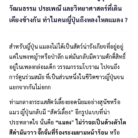
วัฒนธรรม ประเพณี และวิทยาศาสตร์ที่เดิน
เคียงข้างกัน ทำไมคนญี่ปุ่นถึงหลงใหลแมลง ?
สำหรับญี่ปุ่น แมลงไม่ได้เป็นสัตว์น่ารังเกียจที่อยู่อยู่
แค่ในพงหญ้าหรือป่าลึก แต่มันกลับมีความศักดิ์สิทธิ์
อยู่ในเพลงกล่อมเด็ก วรรณกรรมโบราณ ไปจนถึง
การ์ตูนร่วมสมัย ที่เป็นส่วนหนึ่งในชีวิตชาวญี่ปุ่นจน
แยกจากกันไม่อกก
ท่ามกลางกระแสสัตว์เลี้ยงยอดนิยมอย่างสุนัขหรือ
แมว ญี่ปุ่นกลับมี “สัตว์เลี้ยง” อีกรูปแบบที่น่า
ประหลาดใจ นั่นคือ
“แมลง
”
ไม่ว่าจะเป็นด้วงตัวโต
สีดำมันวาว จั๊กจั่นที่ร้องระงมยามหน้าร้อน
หรือ