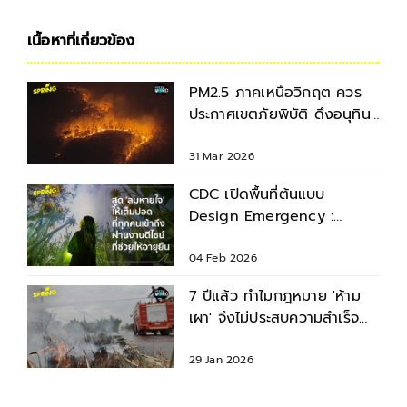
เนื้อหาที่เกี่ยวข้อง
PM2.5 ภาคเหนือวิกฤต ควร
ประกาศเขตภัยพิบัติ ดึงอนุทิน
มาแก้ฝุ่นได้แล้ว
31 Mar 2026
CDC เปิดพื้นที่ต้นแบบ
Design Emergency :
Breath of Longevity ยก
ระดับคุณภาพชีวิตคนไทย
04 Feb 2026
7 ปีแล้ว ทำไมกฎหมาย 'ห้าม
เผา' จึงไม่ประสบความสำเร็จ
แก้วิกฤตฝุ่น PM2.5
29 Jan 2026