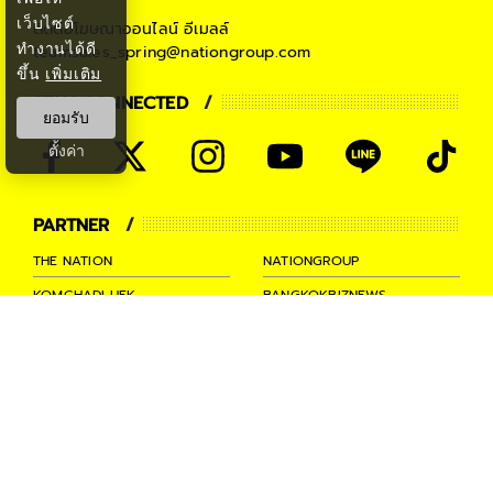
เว็บไซต์
ติดต่อโฆษณาออนไลน์
อีเมลล์
ทำงานได้ดี
teamsales_spring@nationgroup.com
ขึ้น
เพิ่มเติม
STAY CONNECTED
ยอมรับ
ตั้งค่า
PARTNER
THE NATION
NATIONGROUP
KOMCHADLUEK
BANGKOKBIZNEWS
NATIONTV
SPRINGNEWS
THAINEWSONLINE
TNEWS
THANSETTAKIJ