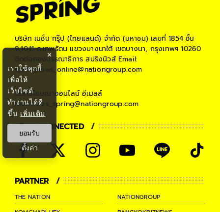
บริษัท เนชั่น กรุ๊ป (ไทยแลนด์) จำกัด (มหาชน)
เลขที่ 1854 ชั้น
9,10,11 ถ.เทพรัตน แขวงบางนาใต้ เขตบางนา, กรุงเทพฯ 10260
×
ติดต่อกองบรรณาธิการ สปริงนิวส์
Email:
เราใช้คุกกี้
springnews_online@nationgroup.com
เพื่อให้
เว็บไซต์
ติดต่อโฆษณาออนไลน์
อีเมลล์
ทำงานได้ดี
teamsales_spring@nationgroup.com
ขึ้น
เพิ่มเติม
STAY CONNECTED
ยอมรับ
ตั้งค่า
PARTNER
THE NATION
NATIONGROUP
KOMCHADLUEK
BANGKOKBIZNEWS