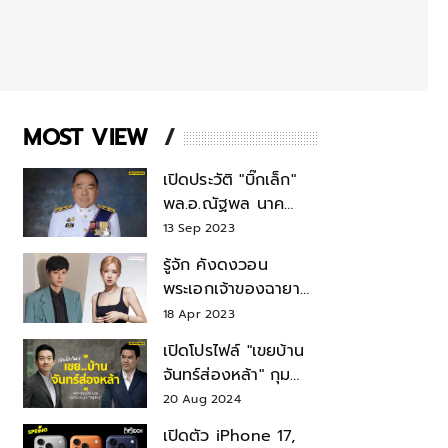
MOST VIEW
เปิดประวัติ "บิ๊กเล็ก"
พล.อ.ณัฐพล นาค
พาณิชย์ จากเลขาฯ
13 Sep 2023
สมช.-เลขาฯ
รู้จัก คังดงวอน
รมว.กลาโหม
พระเอกเจ้าของฉายา
สมบัติแห่งชาติ หลังมี
18 Apr 2023
ข่าว โรเซ่ BLACKPINK
เปิดโปรไฟล์ "เขยบ้าน
จันทร์ส่องหล้า" กุม
บังเหียนธุรกิจตระกูล
20 Aug 2024
"ชินวัตร"
เปิดตัว iPhone 17,