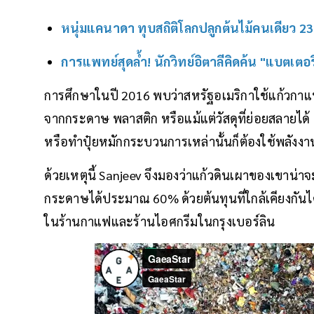
หนุ่มแคนาดา ทุบสถิติโลกปลูกต้นไม้คนเดียว 23,
การแพทย์สุดล้ำ! นักวิทย์อิตาลีคิดค้น "แบตเตอร
การศึกษาในปี 2016 พบว่าสหรัฐอเมริกาใช้แก้วกาแฟแ
จากกระดาษ พลาสติก หรือแม้แต่วัสดุที่ย่อยสลายได
หรือทำปุ๋ยหมักกระบวนการเหล่านั้นก็ต้องใช้พลังงานอ
ด้วยเหตุนี้ Sanjeev จึงมองว่าแก้วดินเผาของเขาน่า
กระดาษได้ประมาณ 60% ด้วยต้นทุนที่ใกล้เคียงกัน
ในร้านกาแฟและร้านไอศกรีมในกรุงเบอร์ลิน