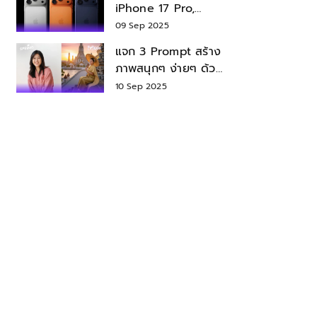
iPhone 17 Pro,
iPhone 17 Air สเปค
09 Sep 2025
ราคา น่าซื้อไหม?
แจก 3 Prompt สร้าง
ภาพสนุกๆ ง่ายๆ ด้วย
Nano Banana ใน
10 Sep 2025
Gemini