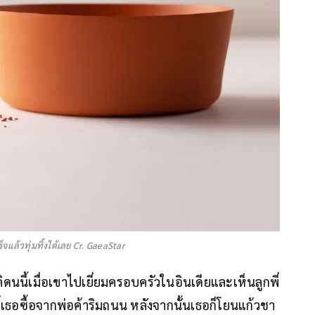
จแล้วทุ่มทิ้งได้เลย Cr. GaeaStar
คิดนนี้เมื่อเขาไปเยี่ยมครอบครัวในอินเดียและเห็นลูกพี่
ี่เธอซื้อจากพ่อค้าริมถนน หลังจากนั้นเธอก็โยนแก้วชา