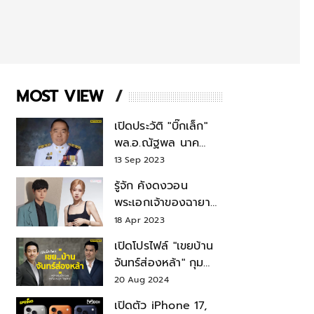
MOST VIEW
เปิดประวัติ "บิ๊กเล็ก"
พล.อ.ณัฐพล นาค
พาณิชย์ จากเลขาฯ
13 Sep 2023
สมช.-เลขาฯ
รู้จัก คังดงวอน
รมว.กลาโหม
พระเอกเจ้าของฉายา
สมบัติแห่งชาติ หลังมี
18 Apr 2023
ข่าว โรเซ่ BLACKPINK
เปิดโปรไฟล์ "เขยบ้าน
จันทร์ส่องหล้า" กุม
บังเหียนธุรกิจตระกูล
20 Aug 2024
"ชินวัตร"
เปิดตัว iPhone 17,