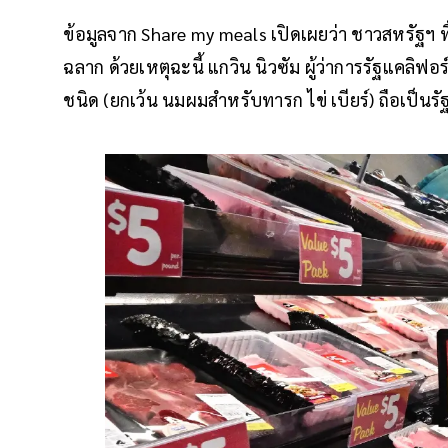
ข้อมูลจาก Share my meals เปิดเผยว่า ชาวสหรัฐฯ ทิ้
ฉลาก ด้วยเหตุฉะนี้ แกวิน นิวซัม ผู้ว่าการรัฐแคลิ
ชนิด (ยกเว้น นมผมสำหรับทารก ไข่ เบียร์) ถือเป็น