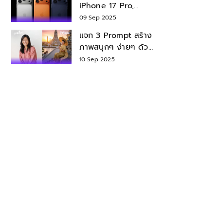
iPhone 17 Pro,
iPhone 17 Air สเปค
09 Sep 2025
ราคา น่าซื้อไหม?
แจก 3 Prompt สร้าง
ภาพสนุกๆ ง่ายๆ ด้วย
Nano Banana ใน
10 Sep 2025
Gemini