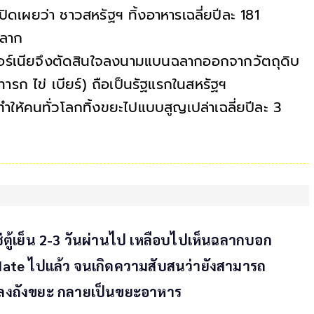
ดเผยว่า ชาวสหรัฐฯ ทิ้งอาหารเฉลี่ยปีละ 181
งฉลาก
ลิฟอร์เนียจึงตัดสินใจลงนามแบนฉลากออกจากวัตถุดิบ
รก ไข่ เบียร์) ถือเป็นรัฐแรกในสหรัฐฯ
ำให้คนทั่วโลกทิ้งขยะไปแบบสูญเปล่าเฉลี่ยปีละ 3
ช่ตู้เย็น 2-3 วันผ่านไป เหลือบไปเห็นฉลากบอก
y date ไปแล้ว จนเกิดความสับสนว่ายังสามารถ
ิ้งลงถังขยะ กลายเป็นขยะอาหาร