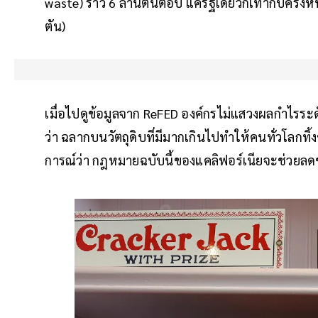
waste) ราว 6 ล้านตันต่อปี แค่รัฐเดียวก็เท่ากับครึ
ตัน)
เมื่อไปดูข้อมูลจาก ReFED องค์กรไม่แสวงผลกำไร
ว่า ฉลากบนวัตถุดิบที่มีมากเกินไปทำให้คนทั่วโลกทิ
การณ์ว่า กฎหมายฉบับนี้ของแคลิฟอร์เนียจะช่วยลดข