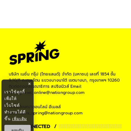
บริษัท เนชั่น กรุ๊ป (ไทยแลนด์) จำกัด (มหาชน)
เลขที่ 1854 ชั้น
9,10,11 ถ.เทพรัตน แขวงบางนาใต้ เขตบางนา, กรุงเทพฯ 10260
×
ติดต่อกองบรรณาธิการ สปริงนิวส์
Email:
เราใช้คุกกี้
springnews_online@nationgroup.com
เพื่อให้
เว็บไซต์
ติดต่อโฆษณาออนไลน์
อีเมลล์
ทำงานได้ดี
teamsales_spring@nationgroup.com
ขึ้น
เพิ่มเติม
STAY CONNECTED
ยอมรับ