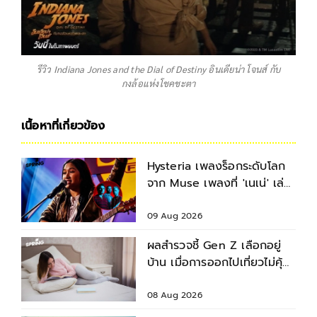
รีวิว Indiana Jones and the Dial of Destiny อินเดียน่า โจนส์ กับ
กงล้อแห่งโชคชะตา
เนื้อหาที่เกี่ยวข้อง
Hysteria เพลงร็อกระดับโลก
จาก Muse เพลงที่ 'เนเน่' เล่น
ใน Americas got talent
ยากแค่ไหน ?
09 Aug 2026
ผลสำรวจชี้ Gen Z เลือกอยู่
บ้าน เมื่อการออกไปเที่ยวไม่คุ้ม
เงิน
08 Aug 2026