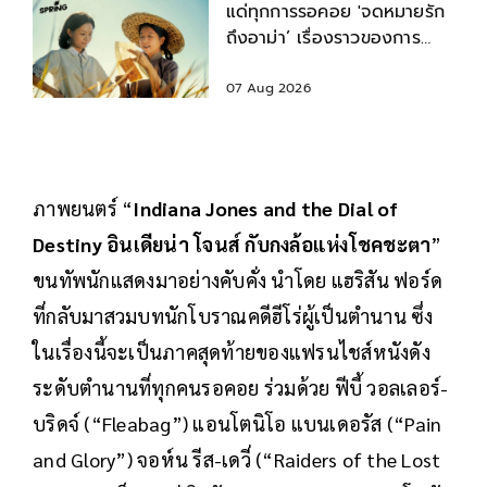
แด่ทุกการรอคอย 'จดหมายรัก
ถึงอาม่า’ เรื่องราวของการ
พลัดพรากที่ร้อยรัดกันด้วย
จดหมายข้ามแผ่นดิน
07 Aug 2026
ภาพยนตร์ “
Indiana Jones and the Dial of
Destiny อินเดียน่า โจนส์ กับกงล้อแห่งโชคชะตา
”
ขนทัพนักแสดงมาอย่างคับคั่ง นำโดย แฮริสัน ฟอร์ด
ที่กลับมาสวมบทนักโบราณคดีฮีโร่ผู้เป็นตำนาน ซึ่ง
ในเรื่องนี้จะเป็นภาคสุดท้ายของแฟรนไชส์หนังดัง
ระดับตำนานที่ทุกคนรอคอย ร่วมด้วย ฟีบี้ วอลเลอร์-
บริดจ์ (“Fleabag”) แอนโตนิโอ แบนเดอรัส (“Pain
and Glory”) จอห์น รีส-เดวี่ (“Raiders of the Lost