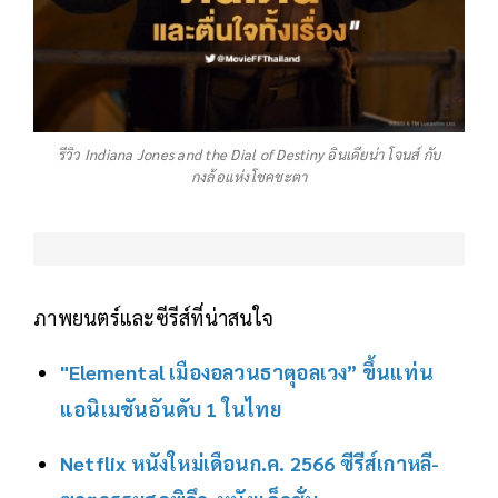
รีวิว Indiana Jones and the Dial of Destiny อินเดียน่า โจนส์ กับ
กงล้อแห่งโชคชะตา
ภาพยนตร์และซีรีส์ที่น่าสนใจ
"Elemental เมืองอลวนธาตุอลเวง” ขึ้นแท่น
แอนิเมชันอันดับ 1 ในไทย
Netflix หนังใหม่เดือนก.ค. 2566 ซีรีส์เกาหลี-