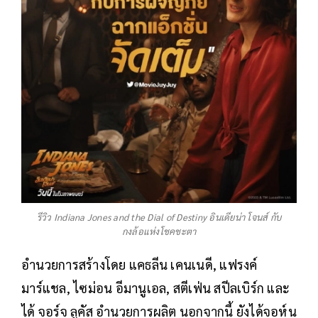
รีวิว Indiana Jones and the Dial of Destiny อินเดียน่า โจนส์ กับ
กงล้อแห่งโชคชะตา
อำนวยการสร้างโดย แคธลีน เคนเนดี, แฟรงค์
มาร์แชล, ไซม่อน อีมานูเอล, สตีเฟ่น สปีลเบิร์ก และ
ได้ จอร์จ ลูคัส อำนวยการผลิต นอกจากนี้ ยังได้จอห์น