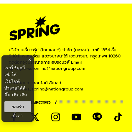
บริษัท เนชั่น กรุ๊ป (ไทยแลนด์) จำกัด (มหาชน)
เลขที่ 1854 ชั้น
9,10,11 ถ.เทพรัตน แขวงบางนาใต้ เขตบางนา, กรุงเทพฯ 10260
×
ติดต่อกองบรรณาธิการ สปริงนิวส์
Email:
เราใช้คุกกี้
springnews_online@nationgroup.com
เพื่อให้
เว็บไซต์
ติดต่อโฆษณาออนไลน์
อีเมลล์
ทำงานได้ดี
teamsales_spring@nationgroup.com
ขึ้น
เพิ่มเติม
STAY CONNECTED
ยอมรับ
ตั้งค่า