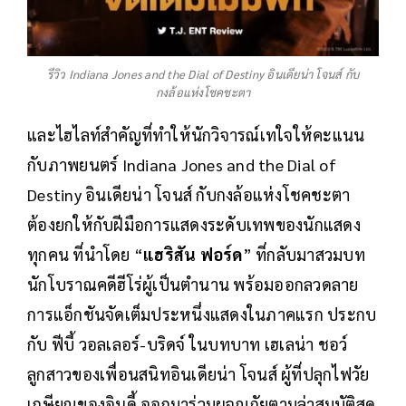
รีวิว Indiana Jones and the Dial of Destiny อินเดียน่า โจนส์ กับ
กงล้อแห่งโชคชะตา
และไฮไลท์สำคัญที่ทำให้นักวิจารณ์เทใจให้คะแนน
กับภาพยนตร์ Indiana Jones and the Dial of
Destiny อินเดียน่า โจนส์ กับกงล้อแห่งโชคชะตา
ต้องยกให้กับฝีมือการแสดงระดับเทพของนักแสดง
ทุกคน ที่นำโดย “
แฮริสัน ฟอร์ด
” ที่กลับมาสวมบท
นักโบราณคดีฮีโร่ผู้เป็นตำนาน พร้อมออกลวดลาย
การแอ็กชันจัดเต็มประหนึ่งแสดงในภาคแรก ประกบ
กับ ฟีบี้ วอลเลอร์-บริดจ์ ในบทบาท เฮเลน่า ชอว์
ลูกสาวของเพื่อนสนิทอินเดียน่า โจนส์ ผู้ที่ปลุกไฟวัย
เกษียณของอินดี้ ออกมาร่วมผจญภัยตามล่าสมบัติสุด