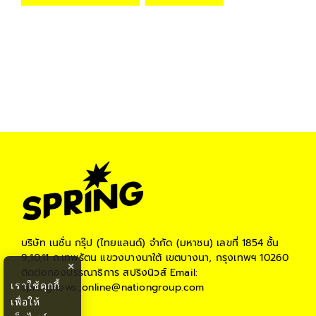
บริษัท เนชั่น กรุ๊ป (ไทยแลนด์) จำกัด (มหาชน)
เลขที่ 1854 ชั้น
9,10,11 ถ.เทพรัตน แขวงบางนาใต้ เขตบางนา, กรุงเทพฯ 10260
×
ติดต่อกองบรรณาธิการ สปริงนิวส์
Email:
เราใช้คุกกี้
springnews_online@nationgroup.com
เพื่อให้