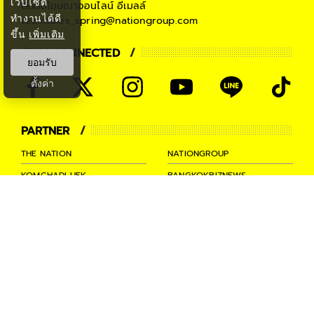
เว็บไซต์
ติดต่อโฆษณาออนไลน์
อีเมลล์
ทำงานได้ดี
teamsales_spring@nationgroup.com
ขึ้น
เพิ่มเติม
STAY CONNECTED
ยอมรับ
ตั้งค่า
PARTNER
THE NATION
NATIONGROUP
KOMCHADLUEK
BANGKOKBIZNEWS
NATIONTV
SPRINGNEWS
THAINEWSONLINE
TNEWS
THANSETTAKIJ
Ⓒ 2026 -
SPRiNG
All Rights