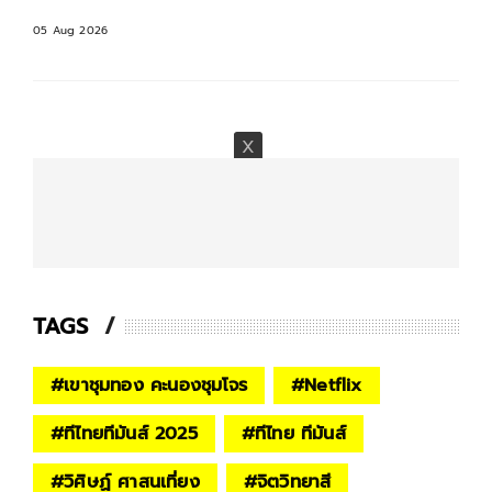
05 Aug 2026
0
TAGS
#
เขาชุมทอง คะนองชุมโจร
#
Netflix
#
ทีไทยทีมันส์ 2025
#
ทีไทย ทีมันส์
#
วิศิษฏ์ ศาสนเที่ยง
#
จิตวิทยาสี