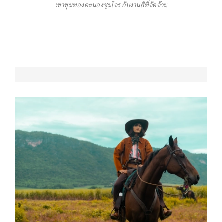
เขาชุมทองคะนองชุมโจร กับงานสีที่จัดจ้าน