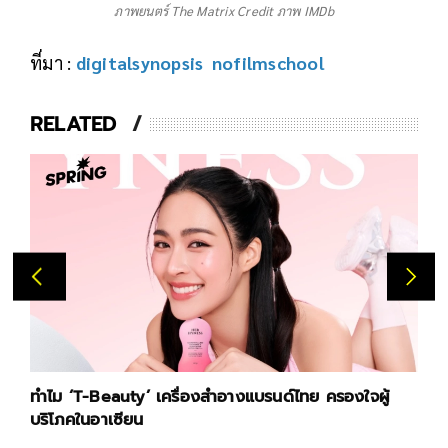
ภาพยนตร์ The Matrix Credit ภาพ IMDb
ที่มา :
digitalsynopsis
nofilmschool
RELATED
ทำไม ‘T-Beauty’ เครื่องสำอางแบรนด์ไทย ครองใจผู้
เ
บริโภคในอาเซียน
อ