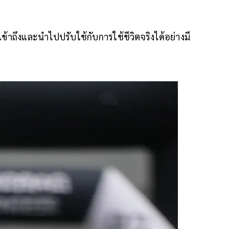
าถึงและนำไปปรับใช้กับการใช้ชีวิตจริงได้อย่างมี