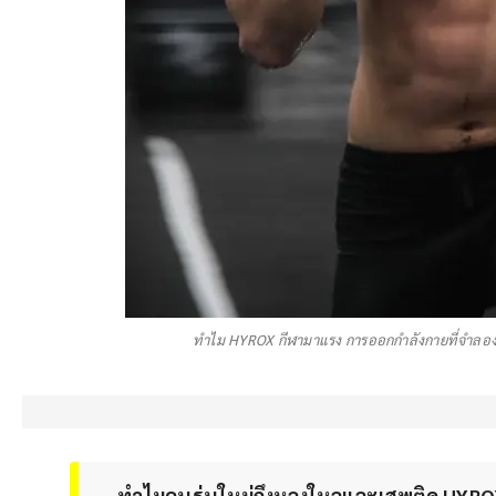
ทำไม HYROX กีฬามาแรง การออกกำลังกายที่จำลอง
ทำไมคนรุ่นใหม่ถึงหลงใหลและเสพติด HYR