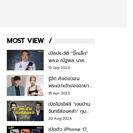
MOST VIEW
เปิดประวัติ "บิ๊กเล็ก"
พล.อ.ณัฐพล นาค
พาณิชย์ จากเลขาฯ
13 Sep 2023
สมช.-เลขาฯ
รู้จัก คังดงวอน
รมว.กลาโหม
พระเอกเจ้าของฉายา
สมบัติแห่งชาติ หลังมี
18 Apr 2023
ข่าว โรเซ่ BLACKPINK
เปิดโปรไฟล์ "เขยบ้าน
จันทร์ส่องหล้า" กุม
บังเหียนธุรกิจตระกูล
20 Aug 2024
"ชินวัตร"
เปิดตัว iPhone 17,