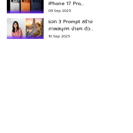
iPhone 17 Pro,
iPhone 17 Air สเปค
09 Sep 2025
ราคา น่าซื้อไหม?
แจก 3 Prompt สร้าง
ภาพสนุกๆ ง่ายๆ ด้วย
Nano Banana ใน
10 Sep 2025
Gemini