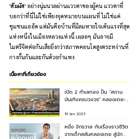
'สัมผัส'
อย่างนุ่มนวลผ่านแววตาของผู้คน แววตาที่
บอกว่าที่นี่ไม่ใช่เพียงจุดหมายบนแผนที่ ไม่ใช่แค่
ชุมชนแออัด แต่มันคือบ้านที่มีลมหายใจเต้นแรงที่สุด
แห่งหนึ่งในเมืองหลวงแห่งนี้ เผลอๆ มันอาจมี
ไมตรีจิตต่อกันเสียยิ่งกว่าสภาพคอนโดสูงตระหง่านที่
กางกั้นกันและกันด้วยกำแพง
เนื้อหาที่เกี่ยวข้อง
เปิด 2 ทำเลทอง ปั้น "สถาน
บันเทิงครบวงจร" คลองเตย-อู่
ตะเภา
19 Jan 2025
หนึ่ง จักรวาล กับเรื่องราวชีวิต
จากเด็กสลัมคลองเตย สู่นัก