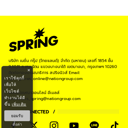
บริษัท เนชั่น กรุ๊ป (ไทยแลนด์) จำกัด (มหาชน)
เลขที่ 1854 ชั้น
9,10,11 ถ.เทพรัตน แขวงบางนาใต้ เขตบางนา, กรุงเทพฯ 10260
×
ติดต่อกองบรรณาธิการ สปริงนิวส์
Email:
เราใช้คุกกี้
springnews_online@nationgroup.com
เพื่อให้
เว็บไซต์
ติดต่อโฆษณาออนไลน์
อีเมลล์
ทำงานได้ดี
teamsales_spring@nationgroup.com
ขึ้น
เพิ่มเติม
STAY CONNECTED
ยอมรับ
ตั้งค่า