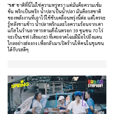
'รส'
ชาติที่นี่ไม่ใช่ความหรูหรา แต่มันคือความเข้ม
ข้น พริกเป็นพริก น้ำปลาเป็นน้ำปลา มันคือรสชาติ
ของพลังงานที่เอาไว้ใช้ขับเคลื่อนพรุ่งนี้ต่อ แต่ใครจะ
รู้หลังชามข้าว น้ำปลาพริกและไอความร้อนจากเตา
แก๊ส ในร้านอาหารตามสั่งในตรอก 39 ชุมชน 70 ไร่
จะเป็นเชฟ (เฮียแกะ) ที่เคยอวดโฉมฝีมือไปถึงแดน
ไกลอย่างฮ่องกง เพื่อกลับมาเปิดร้านให้คนในชุมชน
ได้รับรสดีๆ