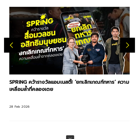
NG คว้ารางวัลแอมเนสตี้! ‘ยกเลิกเกณฑ์ทหาร’ ความ
กทท. เปิด
่อมล้ำที่คลองเตย
คลองเต
b 2026
31 Oct 2025