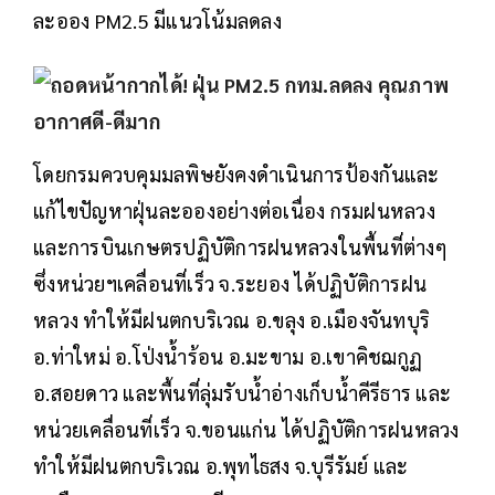
ละออง PM2.5 มีแนวโน้มลดลง
โดยกรมควบคุมมลพิษยังคงดำเนินการป้องกันและ
แก้ไขปัญหาฝุ่นละอองอย่างต่อเนื่อง กรมฝนหลวง
และการบินเกษตรปฏิบัติการฝนหลวงในพื้นที่ต่างๆ
ซึ่งหน่วยฯเคลื่อนที่เร็ว จ.ระยอง ได้ปฏิบัติการฝน
หลวง ทำให้มีฝนตกบริเวณ อ.ขลุง อ.เมืองจันทบุริ
อ.ท่าใหม่ อ.โป่งน้ำร้อน อ.มะขาม อ.เขาคิชฌกูฏ
อ.สอยดาว และพื้นที่ลุ่มรับน้ำอ่างเก็บน้ำคีรีธาร และ
หน่วยเคลื่อนที่เร็ว จ.ขอนแก่น ได้ปฏิบัติการฝนหลวง
ทำให้มีฝนตกบริเวณ อ.พุทไธสง จ.บุรีรัมย์ และ