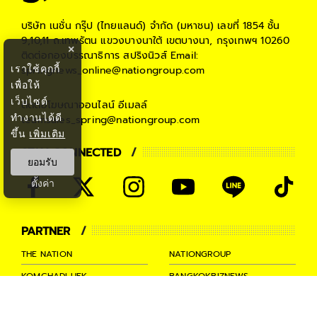
บริษัท เนชั่น กรุ๊ป (ไทยแลนด์) จำกัด (มหาชน)
เลขที่ 1854 ชั้น
9,10,11 ถ.เทพรัตน แขวงบางนาใต้ เขตบางนา, กรุงเทพฯ 10260
×
ติดต่อกองบรรณาธิการ สปริงนิวส์
Email:
เราใช้คุกกี้
springnews_online@nationgroup.com
เพื่อให้
เว็บไซต์
ติดต่อโฆษณาออนไลน์
อีเมลล์
ทำงานได้ดี
teamsales_spring@nationgroup.com
ขึ้น
เพิ่มเติม
STAY CONNECTED
ยอมรับ
ตั้งค่า
PARTNER
THE NATION
NATIONGROUP
KOMCHADLUEK
BANGKOKBIZNEWS
NATIONTV
SPRINGNEWS