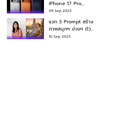
iPhone 17 Pro,
iPhone 17 Air สเปค
09 Sep 2025
ราคา น่าซื้อไหม?
แจก 3 Prompt สร้าง
ภาพสนุกๆ ง่ายๆ ด้วย
Nano Banana ใน
10 Sep 2025
Gemini