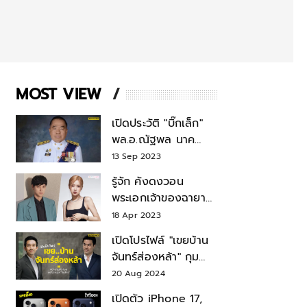
MOST VIEW
เปิดประวัติ "บิ๊กเล็ก"
พล.อ.ณัฐพล นาค
พาณิชย์ จากเลขาฯ
13 Sep 2023
สมช.-เลขาฯ
รู้จัก คังดงวอน
รมว.กลาโหม
พระเอกเจ้าของฉายา
สมบัติแห่งชาติ หลังมี
18 Apr 2023
ข่าว โรเซ่ BLACKPINK
เปิดโปรไฟล์ "เขยบ้าน
จันทร์ส่องหล้า" กุม
บังเหียนธุรกิจตระกูล
20 Aug 2024
"ชินวัตร"
เปิดตัว iPhone 17,