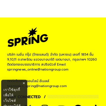
บริษัท เนชั่น กรุ๊ป (ไทยแลนด์) จำกัด (มหาชน)
เลขที่ 1854 ชั้น
9,10,11 ถ.เทพรัตน แขวงบางนาใต้ เขตบางนา, กรุงเทพฯ 10260
ติดต่อกองบรรณาธิการ สปริงนิวส์
Email:
springnews_online@nationgroup.com
ติดต่อโฆษณาออนไลน์
อีเมลล์
×
teamsales_spring@nationgroup.com
เราใช้คุกกี้
เพื่อให้
STAY CONNECTED
เว็บไซต์
ทำงานได้ดี