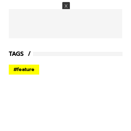
TAGS
#
feature